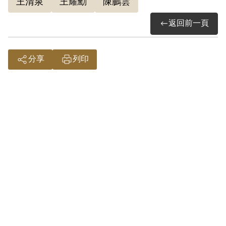
王清泉
王耀勳
陳鵬雲
成（39）安潔字第2204號，判決提到張秀
伯吸收高銓清加入叛亂組織，並偽造戶口
返回前一頁
謄本三、四十份。對此本人亦供認。就參
加叛亂組織的部分，違反《懲治叛亂條
分享
列印
例》第五條，處有期徒刑10年，褫奪公權5
年；以及明知為不實之事項，而連續登載
於所職務上職掌之文書，足以生損害於公
眾或他人，公務員登載不實事項，違反
《刑法》第213條，處有期徒刑6年，褫奪
公權3年，是以概括之犯意觸犯同一罪名，
且與本案具備牽連關係，所以應合併處
罰，應執行14年有期徒刑，褫奪公權5年。
服刑期間轉送綠島新生訓導處。
1960年3月16日，張秀伯等人上山砍取茅
草，因為山區廣闊，集中管理不易，因雨