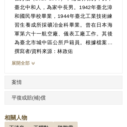
臺北中和人，為家中長男。1942年臺北漳
和國民學校畢業，1944年臺北工業技術練
習生養成所採礦冶金科畢業。曾在日本海
軍第六十一航空廠、儀表工廠工作。其後
為臺北市城中區公所戶籍員。根據檔案來
看，1950年1月保密局到臺北縣張家逮捕張
撰寫者/資料來源：林政佑
秀伯（其他文獻則說是到區公所逮捕），
展開全部
時23歲。
當局依其供詞擴大偵查，陸續逮捕郭琇
案情
琮、吳思漢等51 人。依照新生訓導處的紀
錄，1949年由朋友王清泉介紹加入中國共
平復或賠(補)償
產黨之愛國青年聯誼會、臺灣青年愛國同
盟會。
相關人物
臺灣省保安司令部軍法處審判官鄭有齡做