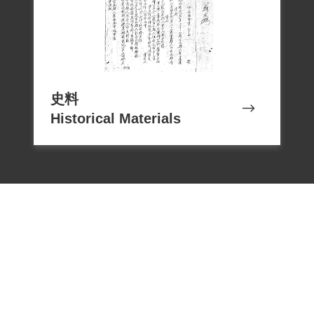
基金會提出，2002年3月16日經第二屆第十
七次董監事會審核通過予以補償。補償理
由為原判決認定張秀伯參加叛亂之組織，
僅以其自白為唯一依據，惟其參加組織之
性質、目的為何，原判決未予查證敘明，
史料
Historical Materials
此外別無其他具體佐證，故應認本案非有
實據。2018年12月7日經促轉會公告撤銷判
決處分。