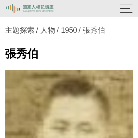
:::
國家人權記憶庫
主題探索
人物
1950
張秀伯
熱門關鍵字：
陳孟和
李舜治
鹿窟事件
安康接待室
張秀伯
新生訓導處
蛋殼畫
送物單
主題探索
背景知識
關於我們
意見信箱