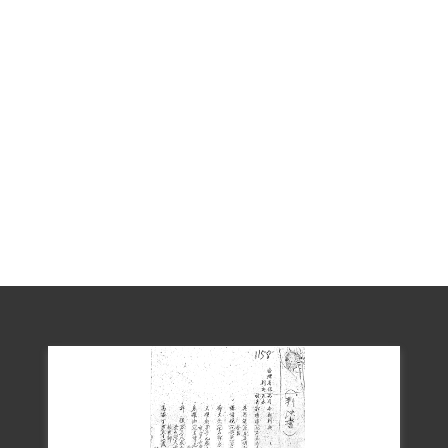
後路滑，張秀伯不慎失足，滑落懸崖而死
（另有說法認為張秀伯是因為在山上勞動
與綠島人談話，為了躲避管理人員而失
足）。其後葬於綠島公墓。因此事，原先
第二大隊以第二大隊五中隊分隊長司俊卿
因怠忽職守而記過一次，隊長周子清申
誡。不過新生訓導處認為處分太輕要求再
核。中間一度出現司俊卿記過二次、隊長
周子清記過一次的擬辦。但最後仍是以原
案上呈到警備總司令部。3月30日新生訓導
處官兵和新生在公墓辦理追悼會，並將照
片寄給家屬。1986年家屬申請到綠島警備
指揮部領回張秀伯的遺骸。
張秀伯之弟張秀人於1999年12月3日向補償