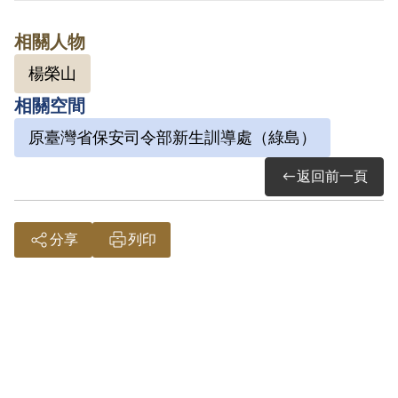
請，2003年5月經第3屆第4次臨時董事會審
相關人物
核通過予以補償。其家屬於2003年9月再次
楊榮山
提出申請，2004年2月經第3屆第15次董監
相關空間
事會審核通過予以補償。補償理由為原判
決認定其明知為匪諜而不檢舉之重嫌而予
原臺灣省保安司令部新生訓導處（綠島）
以發交感訓，僅以其之自白為據，此外無
返回前一頁
其他具體佐證，且其縱有常聽受同事翁德
發、蘇同國攻訐政府及宣揚共黨之言論，
分享
列印
屬言論思想層次問題，故認本案非有實
據。
2018年12月經促轉會公告撤銷判決處分。