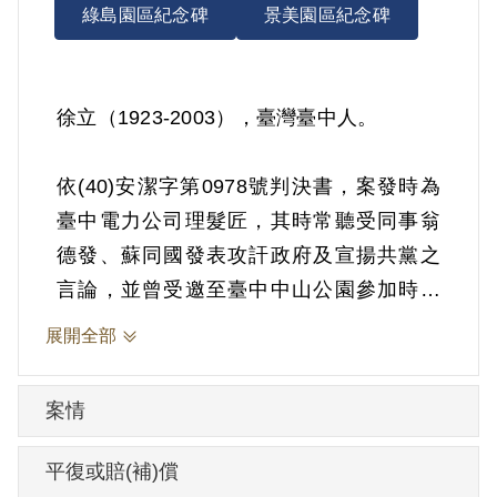
綠島園區紀念碑
景美園區紀念碑
徐立（1923-2003），臺灣臺中人。
依(40)安潔字第0978號判決書，案發時為
臺中電力公司理髮匠，其時常聽受同事翁
德發、蘇同國發表攻訐政府及宣揚共黨之
言論，並曾受邀至臺中中山公園參加時局
講演會一次。1951年經臺灣省保安司令部
展開全部
以《戡亂時期檢肅匪諜條例》第8條第1項
第2款判處發交感訓，另以命令行之。1951
案情
年5月8日發交感訓。
平復或賠(補)償
其家屬於2001年5月向補償基金會提出申