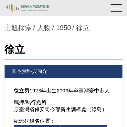
:::
國家人權記憶庫
主題探索
人物
1950
徐立
熱門關鍵字：
陳孟和
李舜治
鹿窟事件
安康接待室
徐立
新生訓導處
蛋殼畫
送物單
主題探索
基本資料與簡介
背景知識
關於我們
徐立
男
1923年出生
2003年卒
臺灣
臺中市人
羈押/執行處所：
意見信箱
原臺灣省保安司令部新生訓導處（綠島）
紀念碑錄名位置：