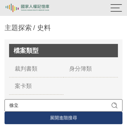
:::
國家人權記憶庫
主題探索
史料
熱門關鍵字：
陳孟和
李舜治
鹿窟事件
安康接待室
新生訓導處
蛋殼畫
送物單
檔案類型
主題探索
裁判書類
身分簿類
背景知識
案卡類
關於我們
意見信箱
展開進階搜尋