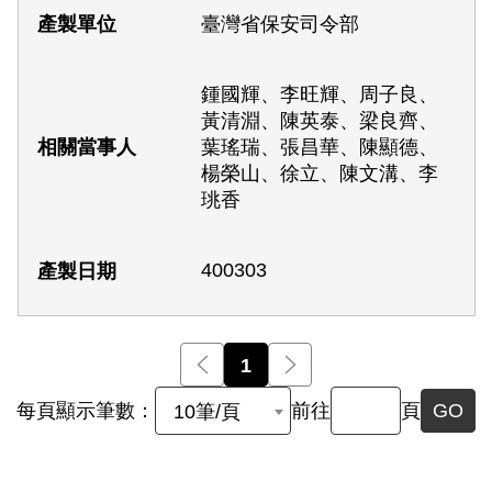
臺灣省保安司令部
鍾國輝、李旺輝、周子良、
黃清淵、陳英泰、梁良齊、
葉瑤瑞、張昌華、陳顯德、
楊榮山、徐立、陳文溝、李
珧香
400303
前一頁
1
後一頁
每頁顯示筆數：
前往
頁
GO
10筆/頁