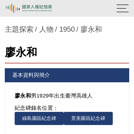
:::
國家人權記憶庫
主題探索
人物
1950
廖永和
熱門關鍵字：
陳孟和
李舜治
鹿窟事件
安康接待室
廖永和
新生訓導處
蛋殼畫
送物單
主題探索
基本資料與簡介
背景知識
關於我們
廖永和
男
1929年出生
臺灣
高雄人
紀念碑錄名位置：
意見信箱
綠島園區紀念碑
景美園區紀念碑