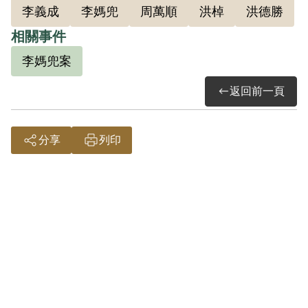
李義成
李媽兜
周萬順
洪棹
洪德勝
交）透過關係，與米粉廠經理周萬順合資
相關事件
向船主洪棹購買協勝號漁船。 1952年2月
15日，李媽兜、李義成及船員龔炎塗、洪
李媽兜案
福讚、陳豁等由高雄紅毛港乘坐竹筏，於
返回前一頁
海面轉乘高雄籍漁船「協勝號」欲逃往香
港，但於海上被捕。 廖永和因替協勝號作
分享
列印
保而涉入該案。
1952年月2月23日，廖永和遭臺灣省保安司
令部羈押。 據其1952年4月11日之口供，
其因洪德勝 常來找他修船而與之相識，洪
德勝購買協勝號後，向其表示該船要用來
打漁，請其做保證人，廖永和遂同意，但
對於該船嗣用於走私及李媽兜、李義成等