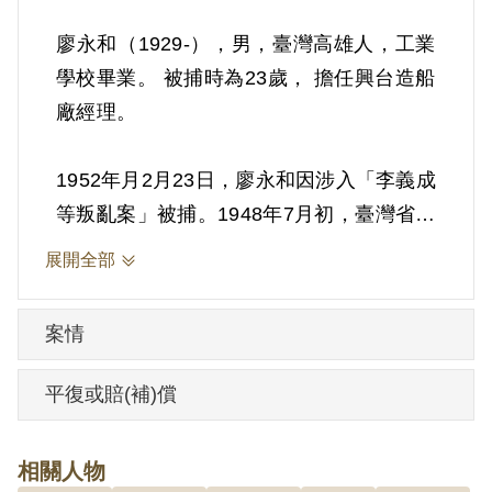
廖永和（1929-），男，臺灣高雄人，工業
學校畢業。 被捕時為23歲， 擔任興台造船
廠經理。
1952年月2月23日，廖永和因涉入「李義成
等叛亂案」被捕。1948年7月初，臺灣省工
作委員會臺南市工委會書記李媽兜積極在
展開全部
臺南、嘉義一帶建立地下組織，1949年11
月3日李媽兜開始流亡，但繼續在高雄、臺
案情
南、嘉義活動。 1950年7月，李媽兜領導
之臺南市工委會各下層組織陸續被破獲，
平復或賠(補)償
重要幹部先後自首，李媽兜依舊未落網。
據臺灣省保安司令部（42）安度字第0079
相關人物
號判決書，李義成（與李媽兜為總角之