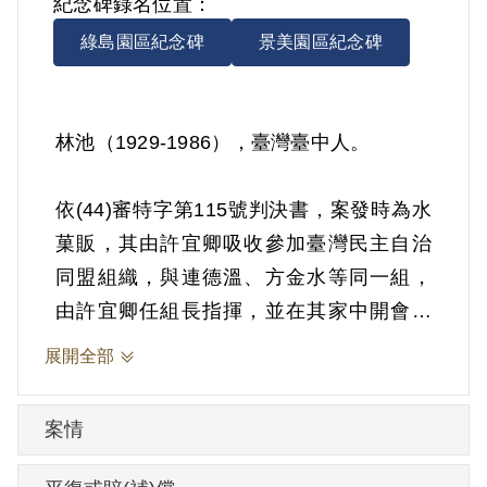
紀念碑錄名位置：
綠島園區紀念碑
景美園區紀念碑
林池（1929-1986），臺灣臺中人。
依(44)審特字第115號判決書，案發時為水
菓販，其由許宜卿吸收參加臺灣民主自治
同盟組織，與連德溫、方金水等同一組，
由許宜卿任組長指揮，並在其家中開會多
次，講解共產主義理論及討論如何發展組
展開全部
織、搶劫富戶財物充活動經費等問題。
1955年6月26日被羈押。1955年經臺灣省
案情
保安司令部以《懲治叛亂條例》第2條第1
項「意圖以非法之方法顛覆政府而著手實