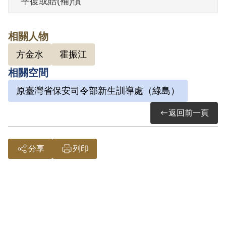
平復或賠(補)償
行」判處有期徒刑15年，全部財產除酌留
其家屬必需生活費外沒收。1970年6月25日
相關人物
刑滿開釋。
方金水
霍振江
相關空間
其家屬於2001年2月向補償基金會提出申
請，2003年11月經第3屆第6次臨時董事會
原臺灣省保安司令部新生訓導處（綠島）
審核通過予以補償。補償理由為原判決認
返回前一頁
定其意圖以非法之方法顛覆政府而著手實
行，係以其於偵查中之自白及另案被告許
分享
列印
宜卿等之供述為據。惟其於審理中否認，
原判決未詳予查證敘明，且其縱有參加組
織及討論如何發展組織等情，難認已達意
圖以非法之方法顛覆政府而著手實行之階
段，故認本案非有實據。