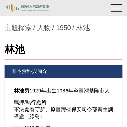
:::
國家人權記憶庫
主題探索
人物
1950
林池
熱門關鍵字：
陳孟和
李舜治
鹿窟事件
安康接待室
林池
新生訓導處
蛋殼畫
送物單
主題探索
基本資料與簡介
背景知識
關於我們
林池
男
1929年出生
1986年卒
臺灣
基隆市人
羈押/執行處所：
意見信箱
軍法處看守所、原臺灣省保安司令部新生訓
導處（綠島）