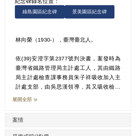
紀念碑錄名位置：
綠島園區紀念碑
景美園區紀念碑
林向榮（1930-），臺灣臺北人。
依(39)安澄字第2377號判決書，案發時為
臺灣省鐵路管理局主計處工人，其由鐵路
局主計處檢查課事務員朱子祥吸收加入主
計處支部，由吳思漢領導，其又吸收檢查
課印票員陳健通及臺北站剪票司事蕭成金
展開全部
加入，該支部附屬臺灣省工作委員會。
1950年6月4日被羈押。1950年經臺灣省保
案情
安司令部以《懲治叛亂條例》第5條「參加
叛亂之組織」判處有期徒刑15年。1965年6