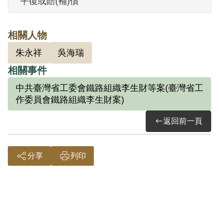
平復或賠(補)償
月3日刑滿開釋。
相關人物
其於1999年4月向補償基金會提出申請，
朱永祥
吳海瑞
2000年4月經第1屆第14次董事會審核通過
相關事件
予以補償。補償理由為就判決所採之證
據，僅有其等於偵查審理中之自白及相互
中共臺灣省工委會鐵路組織李生財等案(臺灣省工
作委員會鐵路組織李生財案)
間之供述，惟據審判筆錄記載，其等參加
組織時，並不知組織名稱、性質，以為加
返回前一頁
入後就有錢可拿，有飯可吃等等，而無知
被誘。故其等對參加之組織並無認識，參
分享
列印
加後亦無非法行為。就判決所採證據，無
法證明其有參加叛亂組織之行為，罪證尚
嫌不足，故認非有實據。
2018年10月經促轉會公告撤銷判決處分。