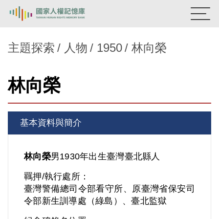
:::
國家人權記憶庫
主題探索
人物
1950
林向榮
熱門關鍵字：
陳孟和
李舜治
鹿窟事件
安康接待室
林向榮
新生訓導處
蛋殼畫
送物單
主題探索
基本資料與簡介
背景知識
關於我們
林向榮
男
1930年出生
臺灣
臺北縣人
羈押/執行處所：
意見信箱
臺灣警備總司令部看守所、原臺灣省保安司
令部新生訓導處（綠島）、臺北監獄