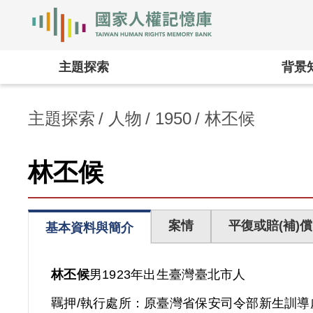
國家人權記憶庫
:::
主題探索
背景
主題探索
人物
1950
林丕候
林丕候
案情
平復或賠(補)償
基本資料與簡介
林丕候
男
1923年出生
臺灣
臺北市人
羈押/執行處所：
原臺灣省保安司令部新生訓導