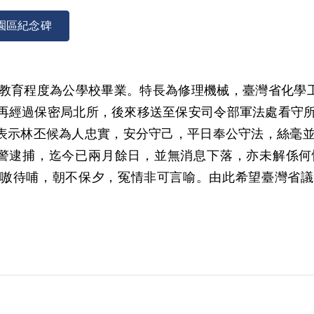
園區紀念碑
。教育程度為公學校畢業。特長為修理機械，臺灣省化學工業
，再經過保密局北所，後來移送至保安司令部軍法處看守
表示林丕候為人忠實，安分守己，平日奉公守法，絲毫並無
警逮捕，迄今已兩月餘日，並無消息下落，亦未解係何
嗷待哺，朝不保夕，冤情非可言喻。由此希望臺灣省議
在臺北市經蔡意誠介紹參加共產黨，但想不出為何會參加共
1949年3月參加叛亂組織，1950年介紹林丕候加入
，又無任何活動表現，犯罪情節不無可憫，從而酌減其刑
。自1950年至1955年，於國防部臺灣軍人監獄執行
被編入為第二大隊第六中隊。1955年轉入第一大隊第一