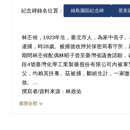
紀念碑錄名位置：
綠島園區紀念碑
景美
林丕候，1923年生，臺北市人，為家中長子
逮捕，時28歲。被捕後收押於保密局看守所
期間林丕候配偶林昭子曾至臺灣省議會請願，
段4號臺灣化學工業製藥股份有限公司內被軍
父，均賴其扶養。茲被捕，斷絕生計，一家嗷
放。
訊問筆錄記載，1950年4月30日或5月1日
撰寫者/資料來源：林政佑
後來由審判官鄭有齡審判，認為同案被告蔡意誠於
展開全部
《懲治叛亂條例》第五條，但其時間較為短暫
字第2204號判決有期徒刑5年、褫奪公權3年
處，1951年送到綠島新生訓導處進行感訓，