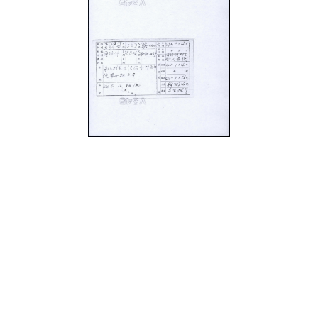
史料
Historical Materials
展開