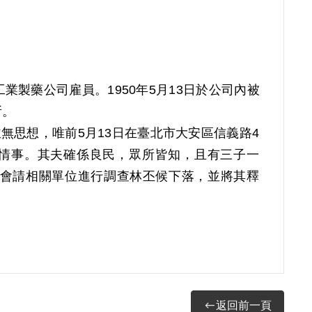
製藥公司雇員。1950年5月13日於公司內被
所。
思想，唯前5月13日在臺北市大安區信義路4
情事。其夫確係良民，眾所皆知，且有三子一
會請相關單位進行調查林丕候下落，並將其釋
產黨。
，且其已供認於1950年4月參加叛亂組織，違反
，用以自新，經臺灣省保安司令部（39）安潔
，執行期滿而開釋。服刑期間曾移送到內湖新生訓導
中隊，同年8月離開綠島。於屆滿前，經國防部長
返回前一頁