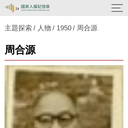
:::
國家人權記憶庫
主題探索
人物
1950
周合源
熱門關鍵字：
陳孟和
李舜治
鹿窟事件
安康接待室
周合源
新生訓導處
蛋殼畫
送物單
主題探索
背景知識
關於我們
意見信箱