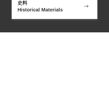
史料
Historical Materials
電話：02-22182438
傳真：02-22182436
Email：memoryservice@nhrm.gov.t