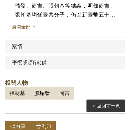
瑞發、簡吉、張朝基等結識，明知簡吉、
張朝基均係臺共分子，仍以新臺幣五十元
供給簡匪吉使用，知悉張朝基地址亦未予
展開全部
告密檢舉。1953年11月19日被羈押。1957
年經臺灣省保安司令部以《懲治叛亂條
案情
例》第4條第1項第6款「為叛徒供給金錢」
判處有期徒刑10年，全部財產除酌留其家
平復或賠(補)償
屬必需生活費外沒收，《戡亂時期檢肅匪
諜條例》第9條「明知為匪諜而不告密檢
相關人物
舉」判處有期徒刑5年，應執行有期徒刑12
張朝基
廖瑞發
簡吉
年，全部財產除酌留其家屬必需生活費外
沒收。1965年11月18日刑期結束，11月19
返回前一頁
日開釋。
分享
列印