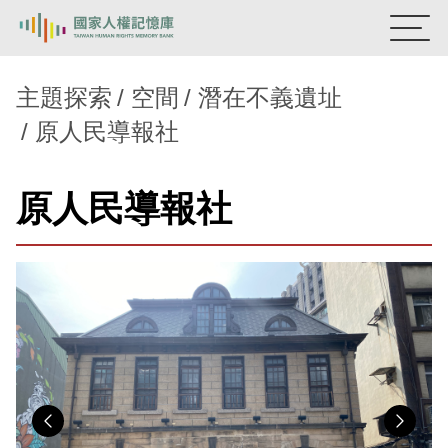
:::
國家人權記憶庫
主題探索
空間
潛在不義遺址
原人民導報社
熱門關鍵字：
陳孟和
李舜治
鹿窟事件
安康接待室
新生訓導處
蛋殼畫
送物單
原人民導報社
主題探索
背景知識
關於我們
意見信箱
Previous
Nex