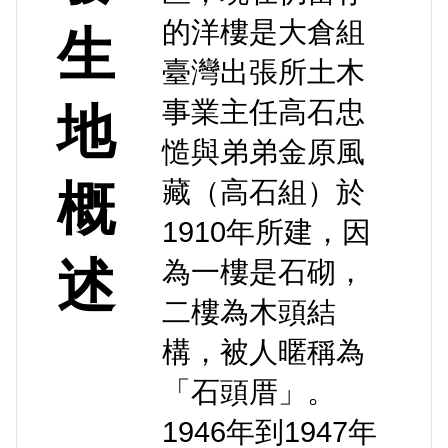
的洋樓是大倉組
生
臺灣出張所土木
事業主任高石忠
地
慥與弟弟金原風
藏（高石組）於
概
1910年所建，因
述
為一樓是石砌，
二樓為木頭結
構，被人暱稱為
「石頭厝」。
1946年到1947年