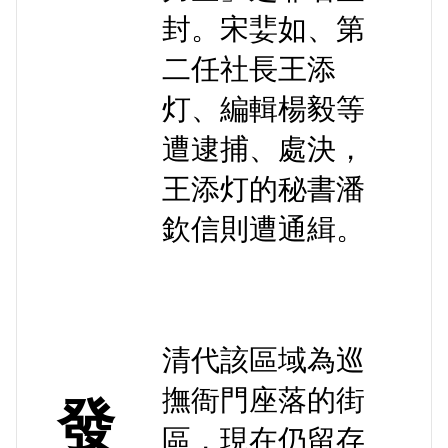
封。宋婓如、第
二任社長王添
灯、編輯楊毅等
遭逮捕、處決，
王添灯的秘書潘
欽信則遭通緝。
清代該區域為巡
撫衙門座落的街
發
區，現在仍留存