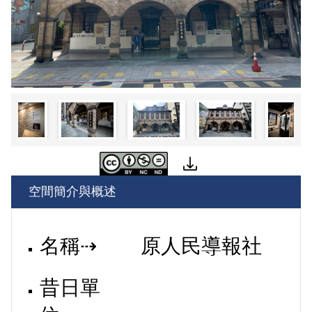
空間簡介與概述
名稱⇢
原人民導報社
昔日單