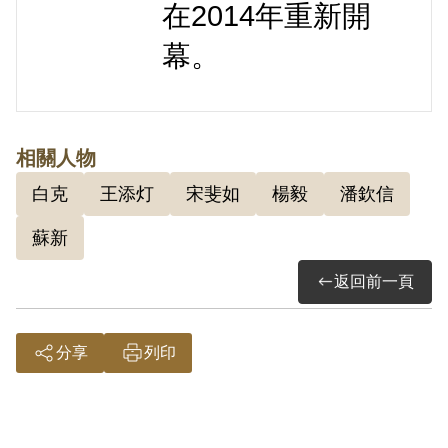
在2014年重新開
幕。
相關人物
白克
王添灯
宋斐如
楊毅
潘欽信
蘇新
返回前一頁
分享
列印