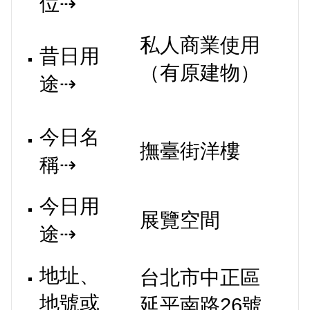
位⇢
私人商業使用
昔日用
（有原建物）
途⇢
今日名
撫臺街洋樓
稱⇢
今日用
展覽空間
途⇢
地址、
台北市中正區
地號或
延平南路26號