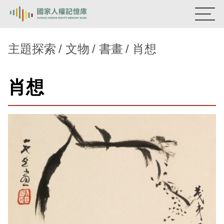
:::
國家人權記憶庫
主題探索
文物
書畫
肖想
熱門關鍵字：
陳孟和
李舜治
鹿窟事件
安康接待室
肖想
新生訓導處
蛋殼畫
送物單
主題探索
背景知識
關於我們
意見信箱