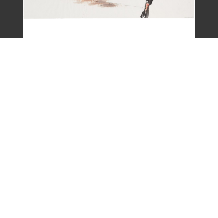
劉辰旦畫作〈一嵩春水夜歸遲〉