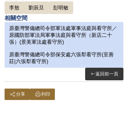
因涉「彭明敏案」、「臺南美國新聞處爆
李敖
劉辰旦
彭明敏
炸案」、「李敖案」被捕，時任水泥公司
相關空間
屏東營業所管理員；被捕後拘禁於警備總
原臺灣警備總司令部軍法處軍事法庭與看守所／
司令部保安總處地下室及六張犁看守所進
原國防部軍法局軍事法庭與看守所（新店二十
行偵訊長達近一年。1972年移送景美軍
張）(景美軍法處看守所)
法處看守所，判決結果處以15年有期徒
原臺灣警備總司令部保安處六張犁看守所(至善
刑。服刑期間因美術老師婉拒函授，決意
莊|六張犁看守所)
自學繪畫及書法。每日早晚以牢房廁所門
返回前一頁
板為桌，開始獄中書畫生涯。獄中囚禁於
六號牢房，在狹小的方形牢獄中，房內六
個面構築出一塊個人場域，乃自稱「六大
分享
列印
山人」。1975年經上訴及國際特赦組織
關切，覆判結果為有期徒刑8年6個月，
減刑為有期徒刑5年8個月，1976年刑滿