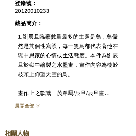
登錄號：
20120010233
藏品簡介：
1.劉辰旦臨摹數量最多的主題是鳥，鳥儼
然是其個性寫照，每一隻鳥都代表著他在
獄中思家的心情或生活態度。本件為劉辰
旦於獄中繪製之水墨畫，畫作內容為棲於
枝頭上仰望天空的鳥。
畫作上之款識：茂弟屬/辰旦/辰旦畫
手繪欽印：左上：劉辰旦/左下：辰旦
展開全部
73.7.15
2.劉辰旦(1937-)，臺灣臺南人。1971年
相關人物