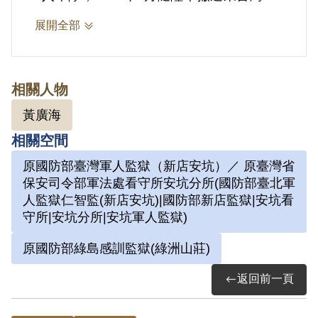
先被調往花蓮鳳林、台南，再被調往嘉義
展開全部
空軍部隊，在空軍部隊時他接觸了大量社
會主義相關書籍。1954年7月，黃廣海因
在與朋友的書信中提到對中國國民黨政府
相關人物
的批評而被逮捕，後於軍法處接受審判，
黃廣海
以「連續傳播不實之消息，足以動搖人
相關空間
心」，判處無期徒刑，褫奪公權終身。黃
原國防部臺灣軍人監獄（新店安坑）／ 原臺灣省
廣海1955年於安坑軍人監獄服刑，1961
保安司令部軍法處看守所安坑分所(國防部臺北軍
年後移送至綠島新生訓導處、台東泰源感
人監獄仁智監(新店安坑)|國防部新店監獄|安坑看
訓監獄、綠島綠洲山莊，1975年7月14
守所|安坑分所|安坑軍人監獄)
日，因減刑條例獲得開釋。出獄後，黃廣
原國防部綠島感訓監獄(綠洲山莊)
海因長達21年的刑期完全沒有接觸外界
返回前一頁
社會，在台也沒有家眷，因而生活艱辛。
之後，黃廣海陸續推動老兵返鄉探親、政