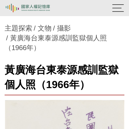
:::
國家人權記憶庫
主題探索
文物
攝影
黃廣海台東泰源感訓監獄個人照
熱門關鍵字：
陳孟和
李舜治
鹿窟事件
安康接待室
（1966年）
新生訓導處
蛋殼畫
送物單
主題探索
黃廣海台東泰源感訓監獄
背景知識
個人照（1966年）
關於我們
意見信箱