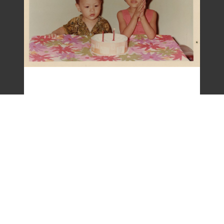
梁令惠友人兒女照片(二)