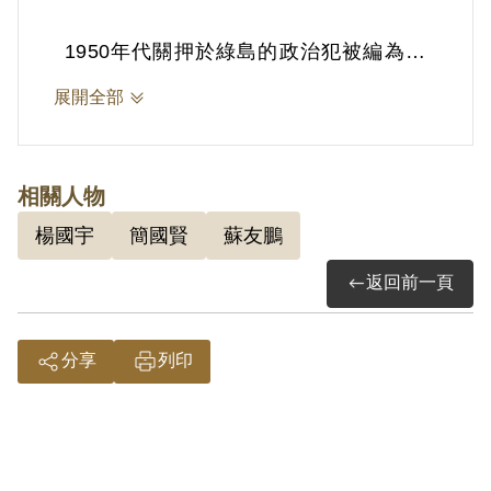
1950年代關押於綠島的政治犯被編為三
個大隊、十二個中隊，各分隊彼此間不得
展開全部
來往，受難者前輩們在綠島的生活集中於
思想課程及勞動工作，並以各種娛樂排遣
漫長的歲月。楊國宇前輩在綠島期間被編
相關人物
入康樂隊，為此請家人從臺灣寄來一把小
楊國宇
簡國賢
蘇友鵬
提琴，以便向難友蘇友鵬前輩學習琴藝，
返回前一頁
當時新生訓導處成立康樂隊，他從那時開
始學習小提琴，在豬圈、浴廁的空間勤奮
練習，並能公開演奏，透過演奏音樂、歌
分享
列印
仔戲、牛犁歌陣等活動，消解對於家鄉和
親人的思念。