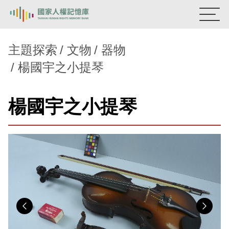
:::
國家人權記憶庫
主題探索
文物
器物
楊國宇之小提琴
熱門關鍵字：
陳孟和
李舜治
鹿窟事件
安康接待室
新生訓導處
蛋殼畫
送物單
楊國宇之小提琴
主題探索
背景知識
關於我們
意見信箱
Previous
Nex