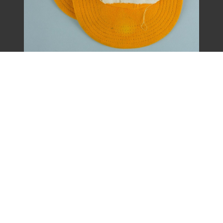
王康德聲援「中壢事件」帽子之二（1977
年）