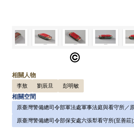
相關人物
李敖
劉辰旦
彭明敏
相關空間
原臺灣警備總司令部軍法處軍事法庭與看守所／原
原臺灣警備總司令部保安處六張犁看守所(至善莊|