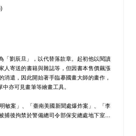
)
樣為「劉辰旦」，以代替落款章。起初他以閱讀
家人寄送的書籍與雜誌等，但因書本售價飆漲
的消遣，因此開始著手臨摹國畫大師的畫作，
單中亦可見畫筆等繪畫工具。
因涉「彭明敏案」、「臺南美國新聞處爆炸案」、「李
被捕後拘禁於警備總司令部保安總處地下室及
送景美軍法處看守所，判決結果處以15年有期徒
畫及書法。每日早晚以牢房廁所門板為桌，開