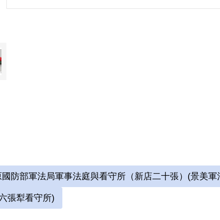
始獄中書畫生涯。獄中囚禁於六號牢房，在狹小
域，乃自稱「六大山人」。1975年經上訴及國
月，減刑為有期徒刑5年8個月，1976年刑滿出
參考資料：
1.中央研究院臺灣史研究所，《財團法人戒嚴
案詮釋資料建置計畫》，新北：國家人權博物館委
國防部軍法局軍事法庭與看守所（新店二十張）(景美軍
2.劉辰旦，《黑牢中的神遊世界：劉辰旦獄中
2012年。
六張犁看守所)