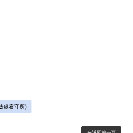
的方形牢獄中，房內六個面構築出一塊個人場
際特赦組織關切，覆判結果為有期徒刑8年6個
獄。
時期不當叛亂暨匪諜審判案件補償基金會移交檔
託計畫期末成果報告，2019。
法處看守所)
畫作圖錄》，新北市：國家人權博物館籌備處，
返回前一頁