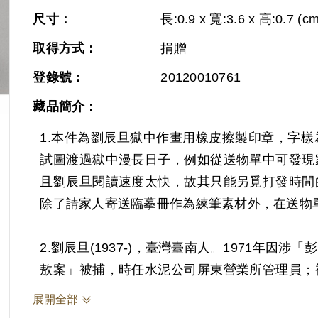
尺寸：
長:0.9 x 寬:3.6 x 高:0.7 (cm
取得方式：
捐贈
登錄號：
20120010761
藏品簡介：
1.本件為劉辰旦獄中作畫用橡皮擦製印章，字
Next
試圖渡過獄中漫長日子，例如從送物單中可發現
且劉辰旦閱讀速度太快，故其只能另覓打發時間
除了請家人寄送臨摹冊作為練筆素材外，在送物
2.劉辰旦(1937-)，臺灣臺南人。1971年
敖案」被捕，時任水泥公司屏東營業所管理員；
六張犁看守所進行偵訊長達近一年。1972年移
展開全部
刑。服刑期間因美術老師婉拒函授，決意自學繪