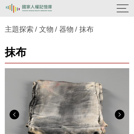
:::
國家人權記憶庫
主題探索
文物
器物
抹布
熱門關鍵字：
陳孟和
李舜治
鹿窟事件
安康接待室
抹布
新生訓導處
蛋殼畫
送物單
主題探索
背景知識
關於我們
意見信箱
Previous
Nex