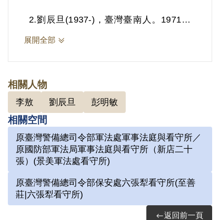
2.劉辰旦(1937-)，臺灣臺南人。1971年
因涉「彭明敏案」、「臺南美國新聞處爆
展開全部
炸案」、「李敖案」被捕，時任水泥公司
屏東營業所管理員；被捕後拘禁於警備總
司令部保安總處地下室及六張犁看守所進
相關人物
行偵訊長達近一年。1972年移送景美軍
李敖
劉辰旦
彭明敏
法處看守所，判決結果處以15年有期徒
相關空間
刑。服刑期間因美術老師婉拒函授，決意
原臺灣警備總司令部軍法處軍事法庭與看守所／
自學繪畫及書法。每日早晚以牢房廁所門
原國防部軍法局軍事法庭與看守所（新店二十
板為桌，開始獄中書畫生涯。獄中囚禁於
張）(景美軍法處看守所)
六號牢房，在狹小的方形牢獄中，房內六
原臺灣警備總司令部保安處六張犁看守所(至善
個面構築出一塊個人場域，乃自稱「六大
莊|六張犁看守所)
山人」。1975年經上訴及國際特赦組織
返回前一頁
關切，覆判結果為有期徒刑8年6個月，