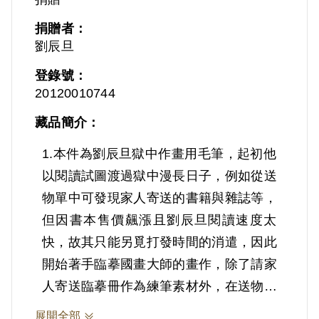
捐贈者：
劉辰旦
登錄號：
20120010744
藏品簡介：
1.本件為劉辰旦獄中作畫用毛筆，起初他
以閱讀試圖渡過獄中漫長日子，例如從送
物單中可發現家人寄送的書籍與雜誌等，
但因書本售價飆漲且劉辰旦閱讀速度太
快，故其只能另覓打發時間的消遣，因此
開始著手臨摹國畫大師的畫作，除了請家
人寄送臨摹冊作為練筆素材外，在送物單
中亦可見畫筆等繪畫工具。
展開全部