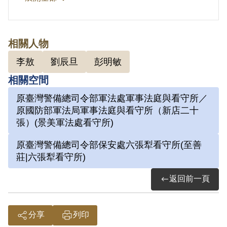
2.劉辰旦(1937-)，臺灣臺南人。1971年
因涉「彭明敏案」、「臺南美國新聞處爆
相關人物
炸案」、「李敖案」被捕，時任水泥公司
李敖
劉辰旦
彭明敏
屏東營業所管理員；被捕後拘禁於警備總
相關空間
司令部保安總處地下室及六張犁看守所進
原臺灣警備總司令部軍法處軍事法庭與看守所／
行偵訊長達近一年。1972年移送景美軍
原國防部軍法局軍事法庭與看守所（新店二十
法處看守所，判決結果處以15年有期徒
張）(景美軍法處看守所)
刑。服刑期間因美術老師婉拒函授，決意
原臺灣警備總司令部保安處六張犁看守所(至善
自學繪畫及書法。每日早晚以牢房廁所門
莊|六張犁看守所)
板為桌，開始獄中書畫生涯。獄中囚禁於
返回前一頁
六號牢房，在狹小的方形牢獄中，房內六
個面構築出一塊個人場域，乃自稱「六大
山人」。1975年經上訴及國際特赦組織
分享
列印