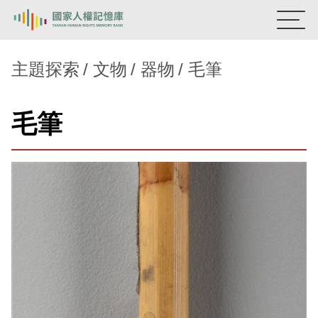
:::
國家人權記憶庫
主題探索
文物
器物
毛筆
熱門關鍵字：
陳孟和
李舜治
鹿窟事件
安康接待室
毛筆
新生訓導處
蛋殼畫
送物單
主題探索
背景知識
關於我們
意見信箱