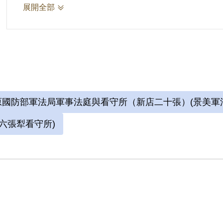
六張犁看守所進行偵訊長達近一年。1972年移
展開全部
刑。服刑期間因美術老師婉拒函授，決意自學繪
始獄中書畫生涯。獄中囚禁於六號牢房，在狹小
域，乃自稱「六大山人」。1975年經上訴及國
月，減刑為有期徒刑5年8個月，1976年刑滿出
國防部軍法局軍事法庭與看守所（新店二十張）(景美軍
六張犁看守所)
參考資料：
1.中央研究院臺灣史研究所，《財團法人戒嚴
案詮釋資料建置計畫》，新北：國家人權博物館委
2.劉辰旦，《黑牢中的神遊世界：劉辰旦獄中
2012年。