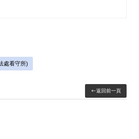
送景美軍法處看守所，判決結果處以15年有期徒
畫及書法。每日早晚以牢房廁所門板為桌，開
的方形牢獄中，房內六個面構築出一塊個人場
際特赦組織關切，覆判結果為有期徒刑8年6個
獄。
法處看守所)
返回前一頁
時期不當叛亂暨匪諜審判案件補償基金會移交檔
託計畫期末成果報告，2019。
畫作圖錄》，新北市：國家人權博物館籌備處，