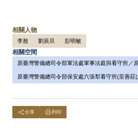
相關人物
李敖
劉辰旦
彭明敏
相關空間
原臺灣警備總司令部軍法處軍事法庭與看守所／原
原臺灣警備總司令部保安處六張犁看守所(至善莊|
分享
列印