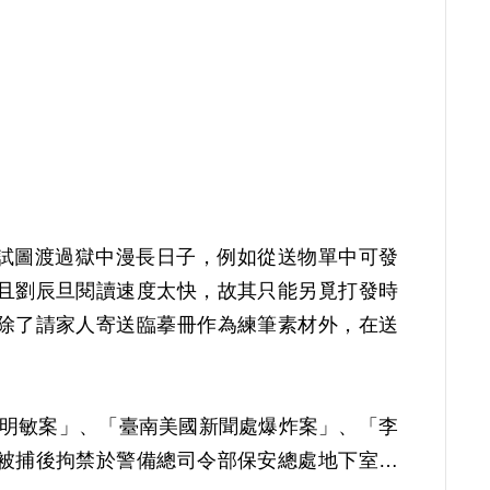
讀試圖渡過獄中漫長日子，例如從送物單中可發
且劉辰旦閱讀速度太快，故其只能另覓打發時
除了請家人寄送臨摹冊作為練筆素材外，在送
因涉「彭明敏案」、「臺南美國新聞處爆炸案」、「李
被捕後拘禁於警備總司令部保安總處地下室及