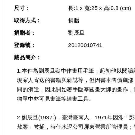
尺寸：
長:1 x 寬:25 x 高:0.8 (cm)
取得方式：
捐贈
捐贈者：
劉辰旦
登錄號：
20120010741
藏品簡介：
1.本件為劉辰旦獄中作畫用毛筆，起初他以閱
現家人寄送的書籍與雜誌等，但因書本售價飆漲
間的消遣，因此開始著手臨摹國畫大師的畫作，
物單中亦可見畫筆等繪畫工具。
2.劉辰旦(1937-)，臺灣臺南人。1971年
敖案」被捕，時任水泥公司屏東營業所管理員；