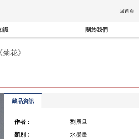
回首頁
:::
知識
關於我們
《菊花》
藏品資訊
作者：
劉辰旦
類別：
水墨畫