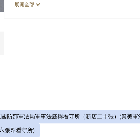
展開全部
參考資料：
劉辰旦前輩口述第九次訪問紀錄，2023年12月1
詮釋者：謝濬澤
2.劉辰旦(1937-)，臺灣臺南人。1971年
敖案」被捕，時任水泥公司屏東營業所管理員；
六張犁看守所進行偵訊長達近一年。1972年移
刑。服刑期間因美術老師婉拒函授，決意自學繪
始獄中書畫生涯。獄中囚禁於六號牢房，在狹小
國防部軍法局軍事法庭與看守所（新店二十張）(景美軍
域，乃自稱「六大山人」。1975年經上訴及國
月，減刑為有期徒刑5年8個月，1976年刑滿出
六張犁看守所)