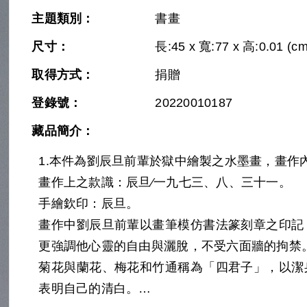
主題類別：
書畫
尺寸：
長:45 x 寬:77 x 高:0.01 (cm
取得方式：
捐贈
登錄號：
20220010187
藏品簡介：
Next
1.本件為劉辰旦前輩於獄中繪製之水墨畫，畫作
畫作上之款識：辰旦∕一九七三、八、三十一。
手繪欽印：辰旦。
畫作中劉辰旦前輩以畫筆模仿書法篆刻章之印記
更強調他心靈的自由與灑脫，不受六面牆的拘禁
菊花與蘭花、梅花和竹通稱為「四君子」，以潔
表明自己的清白。