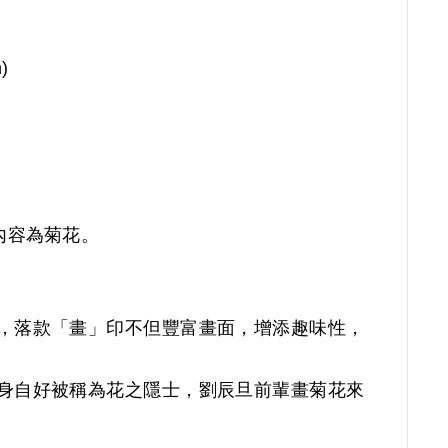
)
內容為菊花。
，落款「畫」印不但豐富畫面，增添趣味性，
。
身自好被稱為花之隱士，劉辰旦前輩畫菊花來