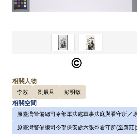
相關人物
李敖
劉辰旦
彭明敏
相關空間
原臺灣警備總司令部軍法處軍事法庭與看守所／原
原臺灣警備總司令部保安處六張犁看守所(至善莊|