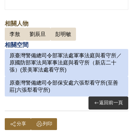
貌似人臉的落款，是劉辰旦獨樹一格的簽
名樣式。
劉辰旦前輩於獄中臨摹數量最多的主題是
相關人物
鳥，每一隻鳥都代表著他在獄中思家的心
李敖
劉辰旦
彭明敏
情或生活態度，鳥儼然成為劉辰旦前輩的
相關空間
個性寫照。孤獨落單的鳥，比喻在牢獄之
原臺灣警備總司令部軍法處軍事法庭與看守所／
中孤獨的自己。
原國防部軍法局軍事法庭與看守所（新店二十
張）(景美軍法處看守所)
原臺灣警備總司令部保安處六張犁看守所(至善
參考資料：
莊|六張犁看守所)
返回前一頁
劉辰旦前輩口述第八次訪問紀錄，2023
年10月20日。
詮釋者：謝濬澤
分享
列印