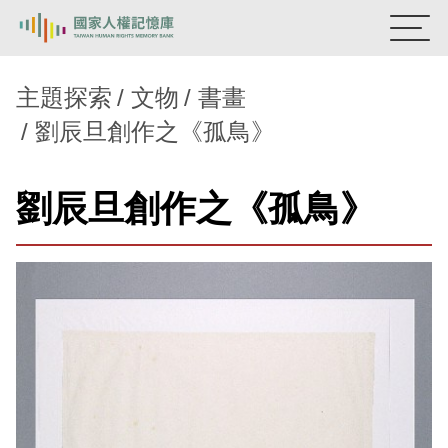
:::
國家人權記憶庫
主題探索
文物
書畫
劉辰旦創作之《孤鳥》
熱門關鍵字：
陳孟和
李舜治
鹿窟事件
安康接待室
新生訓導處
蛋殼畫
送物單
劉辰旦創作之《孤鳥》
主題探索
背景知識
關於我們
意見信箱