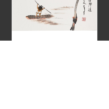
劉辰旦畫作〈一嵩春水夜歸遲〉