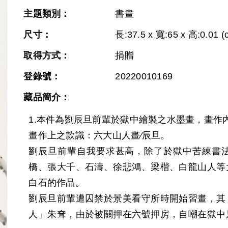
主題類別：
書畫
尺寸：
長:37.5 x 寬:65 x 高:0.01 (
取得方式：
捐贈
登錄號：
20220010169
藏品簡介：
Next
1.本件為劉辰旦前輩於獄中繪製之水墨畫，畫作
畫作上之款識：六大山人畫∕辰旦。
劉辰旦前輩自我要求甚高，除了於獄中苦練書
橋、張大千、石濤、徐悲鴻、梁楷、白龍山人等
白石的作品。
劉辰旦前輩遭囚禁於景美看守所時開始習畫，其
人」朱耷，由於被關押在六號押房，自嘲在獄中