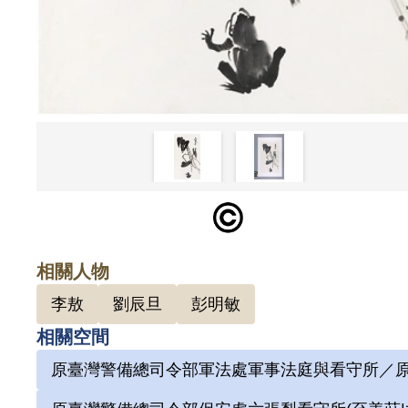
相關人物
李敖
劉辰旦
彭明敏
相關空間
原臺灣警備總司令部軍法處軍事法庭與看守所／原