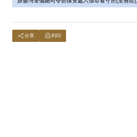
原臺灣警備總司令部保安處六張犁看守所(至善莊|
分享
列印