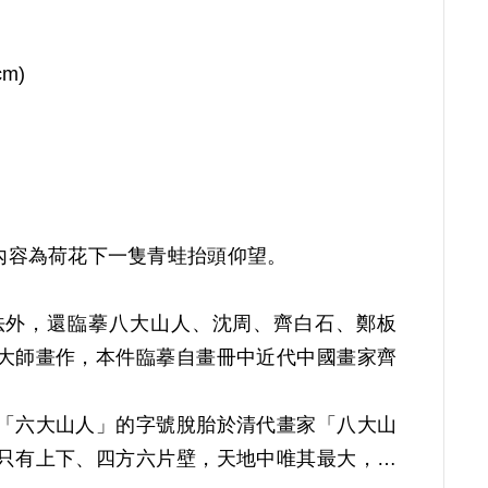
cm)
內容為荷花下一隻青蛙抬頭仰望。
法外，還臨摹八大山人、沈周、齊白石、鄭板
大師畫作，本件臨摹自畫冊中近代中國畫家齊
「六大山人」的字號脫胎於清代畫家「八大山
只有上下、四方六片壁，天地中唯其最大，因