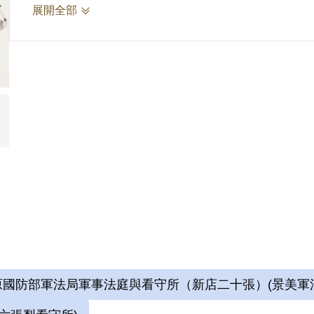
而自號「六大山人」。
展開全部
荷花出淤泥而不染，寓意縱使處在污濁的環境中
畫荷表明自己的心志。
參考資料：
劉辰旦前輩口述第八次訪問紀錄，2023年10月2
詮釋者：謝濬澤
2.劉辰旦(1937-)，臺灣臺南人。1971年
敖案」被捕，時任水泥公司屏東營業所管理員；
六張犁看守所進行偵訊長達近一年。1972年移
國防部軍法局軍事法庭與看守所（新店二十張）(景美軍
刑。服刑期間因美術老師婉拒函授，決意自學繪
始獄中書畫生涯。獄中囚禁於六號牢房，在狹小