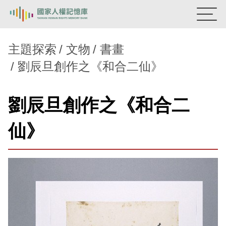
:::
國家人權記憶庫
主題探索
文物
書畫
劉辰旦創作之《和合二仙》
熱門關鍵字：
陳孟和
李舜治
鹿窟事件
安康接待室
新生訓導處
蛋殼畫
送物單
劉辰旦創作之《和合二
主題探索
仙》
背景知識
關於我們
意見信箱