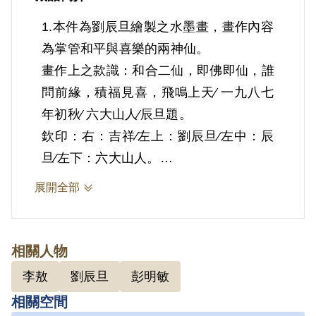
1.本件為劉辰旦繪製之水墨畫，畫作內容
為掌管和平與喜樂的兩神仙。
畫作上之款識：和合二仙，即佛即仙，誰
問前緣，積福見喜，飛鳴上天∕ 一九八七
年初秋∕ 六大山人∕辰旦題。
欽印：右：吉祥∕左上：劉辰旦∕左中：辰
旦∕左下：六大山人。
劉辰旦前輩自我要求甚高，臨摹八大山
展開全部
人、沈周、齊白石、鄭板橋、張大千、石
濤、徐悲鴻、梁楷、白龍山人等大師畫
作，本件臨摹自畫冊中近代中國畫家王震
相關人物
的《和合二仙》。
李敖
劉辰旦
彭明敏
劉辰旦前輩遭囚禁於景美看守所時開始習
相關空間
畫，其「六大山人」的字號脫胎於清代畫