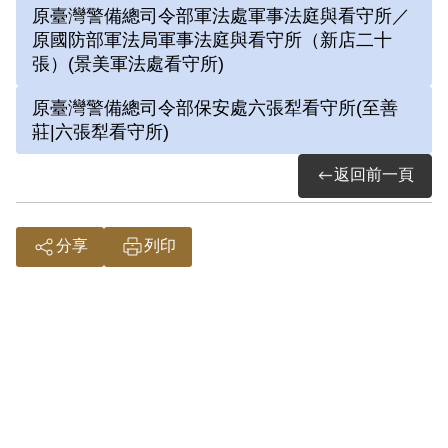
原臺灣警備總司令部軍法處軍事法庭與看守所／
家「八大山人」朱耷，由於被關押在六號
原國防部軍法局軍事法庭與看守所（新店二十
押房，自嘲在獄中只有上下、四方六片
張）(景美軍法處看守所)
壁，天地中唯其最大，因而自號「六大山
原臺灣警備總司令部保安處六張犁看守所(至善
人」。
莊|六張犁看守所)
劉辰旦前輩畫作中的人物多是其獄中思維
返回前一頁
的縮影。和合二仙庇佑感情圓滿與婚姻和
合，畫中隱含劉辰旦對妻子的情意。
分享
列印
參考資料：
劉辰旦前輩口述第八次訪問紀錄，2023
年10月20日。
詮釋者：謝濬澤