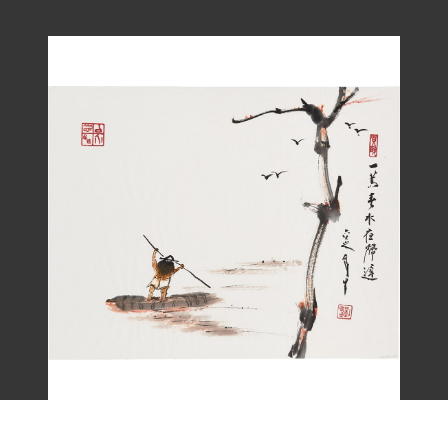
劉辰旦畫作〈一嵩春水夜歸遲〉