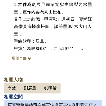
1.本件為劉辰旦前輩於獄中繪製之水墨
畫，畫作內容為高山松柏。
畫作上之款識：甲寅秋九月初四，寫漸江
高僧黃海蟠龍松圖，試筆墨紙∕ 六大山人
畫 。
手繪欽印：辰旦。
甲寅年為民國63年，西元1974年。
劉辰旦前輩自我要求甚高，除了於獄中苦
展開全部
練書法外，還臨摹八大山人、沈周、齊白
石、鄭板橋、張大千、石濤、徐悲鴻、梁
楷、白龍山人等大師畫作，本件為劉辰旦
相關人物
臨摹自畫冊中弘仁的《黃山蟠龍松圖》。
李敖
劉辰旦
彭明敏
劉辰旦前輩遭囚禁於景美看守所時開始習
相關空間
畫，其「六大山人」的字號脫胎於清代畫
原臺灣警備總司令部軍法處軍事法庭與看守所／