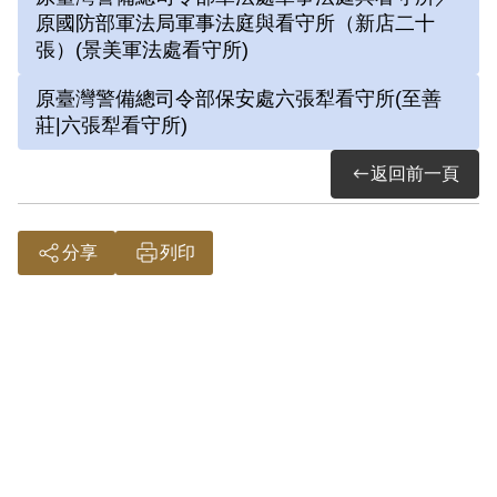
家「八大山人」朱耷，由於被關押在六號
原國防部軍法局軍事法庭與看守所（新店二十
押房，自嘲在獄中只有上下、四方六片
張）(景美軍法處看守所)
壁，天地中唯其最大，因而自號「六大山
原臺灣警備總司令部保安處六張犁看守所(至善
人」。
莊|六張犁看守所)
畫作中劉辰旦前輩以畫筆模仿書法篆刻章
返回前一頁
之印記，落款「畫」印不但豐富畫面，增
添趣味性，更強調他心靈的自由與灑脫，
不受六面牆的拘禁。
分享
列印
畫作落款「試筆墨紙」，是指大姊劉美女
到看守所探望劉辰旦時，為他帶來新的水
墨用具，為習慣新的用具，故試畫一幅畫
作做為嘗試。
松柏傲骨崢嶸、四季長青，歷嚴冬而不
衰，如同劉辰旦的頑強生命力與不輕言放
棄的精神。