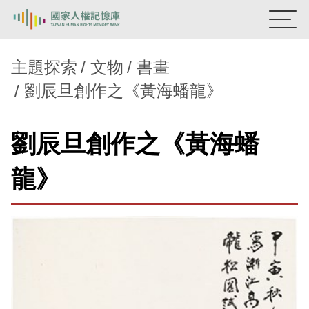
:::
國家人權記憶庫
主題探索
文物
書畫
劉辰旦創作之《黃海蟠龍》
熱門關鍵字：
陳孟和
李舜治
鹿窟事件
安康接待室
新生訓導處
蛋殼畫
送物單
劉辰旦創作之《黃海蟠
主題探索
龍》
背景知識
關於我們
意見信箱