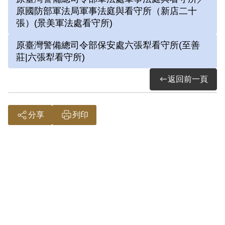
行偵訊長達近一年。1972年移送景美軍
原國防部軍法局軍事法庭與看守所（新店二十
法處看守所，判決結果處以15年有期徒
張）(景美軍法處看守所)
刑。服刑期間因美術老師婉拒函授，決意
原臺灣警備總司令部保安處六張犁看守所(至善
自學繪畫及書法。每日早晚以牢房廁所門
莊|六張犁看守所)
板為桌，開始獄中書畫生涯。獄中囚禁於
返回前一頁
六號牢房，在狹小的方形牢獄中，房內六
個面構築出一塊個人場域，乃自稱「六大
山人」。1975年經上訴及國際特赦組織
分享
列印
關切，覆判結果為有期徒刑8年6個月，
減刑為有期徒刑5年8個月，1976年刑滿
出獄。
參考資料：