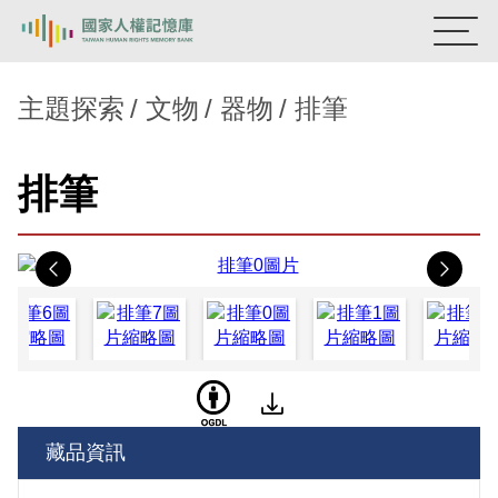
:::
國家人權記憶庫
主題探索
文物
器物
排筆
熱門關鍵字：
陳孟和
李舜治
鹿窟事件
安康接待室
排筆
新生訓導處
蛋殼畫
送物單
主題探索
Previous
Nex
背景知識
關於我們
意見信箱
藏品資訊