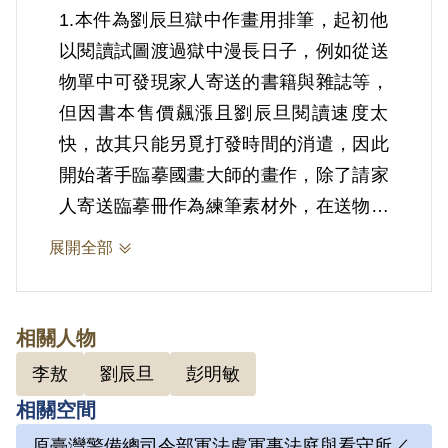
1.本件為劉辰旦獄中作畫用排筆，起初他
以閱讀試圖渡過獄中漫長日子，例如從送
物單中可發現家人寄送的書籍與雜誌等，
但因書本售價飆漲且劉辰旦閱讀速度太
快，故其只能另覓打發時間的消遣，因此
開始著手臨摹國畫大師的畫作，除了請家
人寄送臨摹冊作為練筆素材外，在送物單
中亦可見畫筆等繪畫工具。
展開全部
2.劉辰旦(1937-)，臺灣臺南人。1971年
因涉「彭明敏案」、「臺南美國新聞處爆
相關人物
炸案」、「李敖案」被捕，時任水泥公司
李敖
劉辰旦
彭明敏
屏東營業所管理員；被捕後拘禁於警備總
相關空間
司令部保安總處地下室及六張犁看守所進
原臺灣警備總司令部軍法處軍事法庭與看守所／