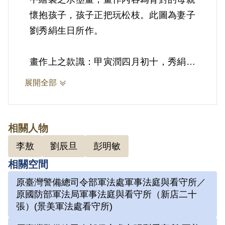
懷抱孩子，孩子正把玩松枝。此圖為妻子
劉秀絹生日所作。
畫作上之款識：甲寅潤四月初十，秀絹三
十二壽辰時，一劍二歲有半。六大山人畫
展開全部
祝
手繪欽印：右上：辰旦/左下：人長壽
相關人物
2.劉辰旦(1937-)，臺灣臺南人。1971年
李敖
劉辰旦
彭明敏
因涉「彭明敏案」、「臺南美國新聞處爆
相關空間
炸案」、「李敖案」被捕，時任水泥公司
原臺灣警備總司令部軍法處軍事法庭與看守所／
屏東營業所管理員；被捕後拘禁於警備總
原國防部軍法局軍事法庭與看守所（新店二十
司令部保安總處地下室及六張犁看守所進
張）(景美軍法處看守所)
行偵訊長達近一年。1972年移送景美軍