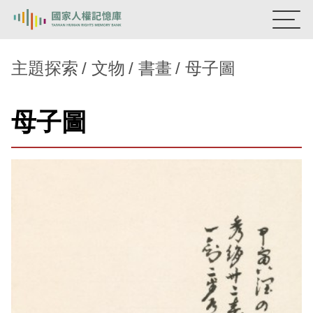
:::
國家人權記憶庫
主題探索
文物
書畫
母子圖
熱門關鍵字：
陳孟和
李舜治
鹿窟事件
安康接待室
母子圖
新生訓導處
蛋殼畫
送物單
主題探索
背景知識
關於我們
意見信箱