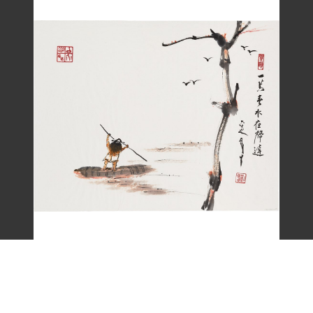
劉辰旦畫作〈一嵩春水夜歸遲〉