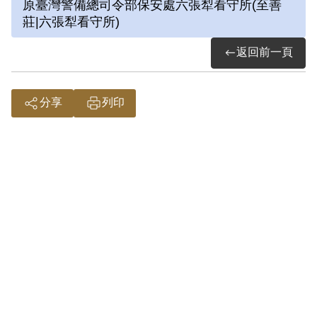
原臺灣警備總司令部保安處六張犁看守所(至善
法處看守所，判決結果處以15年有期徒
莊|六張犁看守所)
刑。服刑期間因美術老師婉拒函授，決意
返回前一頁
自學繪畫及書法。每日早晚以牢房廁所門
板為桌，開始獄中書畫生涯。獄中囚禁於
六號牢房，在狹小的方形牢獄中，房內六
分享
列印
個面構築出一塊個人場域，乃自稱「六大
山人」。1975年經上訴及國際特赦組織
關切，覆判結果為有期徒刑8年6個月，
減刑為有期徒刑5年8個月，1976年刑滿
出獄。
參考資料：