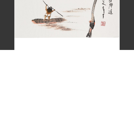
劉辰旦畫作〈一嵩春水夜歸遲〉