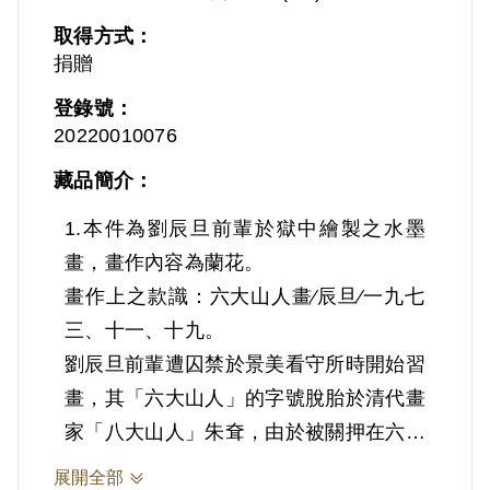
取得方式：
捐贈
登錄號：
20220010076
藏品簡介：
1.本件為劉辰旦前輩於獄中繪製之水墨
畫，畫作內容為蘭花。
畫作上之款識：六大山人畫∕辰旦∕一九七
三、十一、十九。
劉辰旦前輩遭囚禁於景美看守所時開始習
畫，其「六大山人」的字號脫胎於清代畫
家「八大山人」朱耷，由於被關押在六號
押房，自嘲在獄中只有上下、四方六片
展開全部