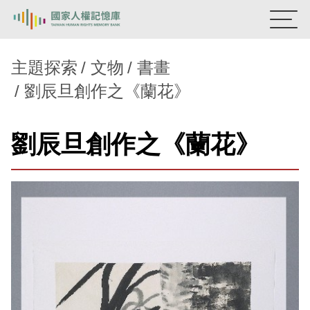
:::
國家人權記憶庫
主題探索
文物
書畫
劉辰旦創作之《蘭花》
熱門關鍵字：
陳孟和
李舜治
鹿窟事件
安康接待室
新生訓導處
蛋殼畫
送物單
劉辰旦創作之《蘭花》
主題探索
背景知識
關於我們
意見信箱