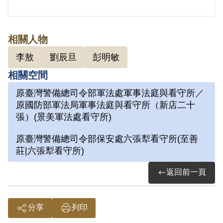
壁，天地中唯其最大，因而自號「六大山
人」。
蘭花是文人心中高風亮節的代表花朵，劉
相關人物
辰旦透過描繪蘭花的姿態，表明自己的氣
李敖
劉辰旦
彭明敏
節。
相關空間
原臺灣警備總司令部軍法處軍事法庭與看守所／
原國防部軍法局軍事法庭與看守所（新店二十
參考資料：
張）(景美軍法處看守所)
原臺灣警備總司令部保安處六張犁看守所(至善
劉辰旦前輩口述第七次訪問紀錄，2023
莊|六張犁看守所)
年9月15日。
返回前一頁
詮釋者：謝濬澤
2.劉辰旦(1937-)，臺灣臺南人。1971年
分享
列印
因涉「彭明敏案」、「臺南美國新聞處爆