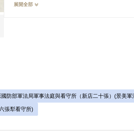
展開全部
參考資料：
劉辰旦前輩口述第六次訪問紀錄，2023年8月2
前輩捐贈藏品詮釋計畫案成果報告書》。\
詮釋者：謝濬澤
2.劉辰旦(1937-)，臺灣臺南人。1971年
敖案」被捕，時任水泥公司屏東營業所管理員；
六張犁看守所進行偵訊長達近一年。1972年移
刑。服刑期間因美術老師婉拒函授，決意自學繪
國防部軍法局軍事法庭與看守所（新店二十張）(景美軍
始獄中書畫生涯。獄中囚禁於六號牢房，在狹小
六張犁看守所)
域，乃自稱「六大山人」。1975年經上訴及國
月，減刑為有期徒刑5年8個月，1976年刑滿出