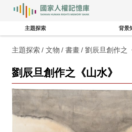
國家人權記憶庫
:::
主題探索
背景
主題探索
文物
書畫
劉辰旦創作之
劉辰旦創作之《山水》