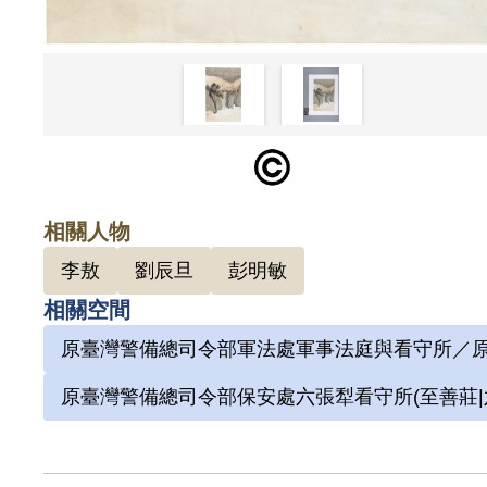
相關人物
李敖
劉辰旦
彭明敏
相關空間
原臺灣警備總司令部軍法處軍事法庭與看守所／原
原臺灣警備總司令部保安處六張犁看守所(至善莊|