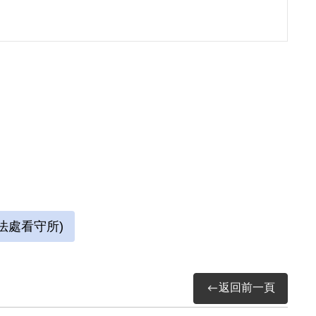
9日，收錄於國家人權博物館，2024，《劉辰旦
因涉「彭明敏案」、「臺南美國新聞處爆炸案」、「李
被捕後拘禁於警備總司令部保安總處地下室及
送景美軍法處看守所，判決結果處以15年有期徒
畫及書法。每日早晚以牢房廁所門板為桌，開
法處看守所)
的方形牢獄中，房內六個面構築出一塊個人場
際特赦組織關切，覆判結果為有期徒刑8年6個
獄。
返回前一頁