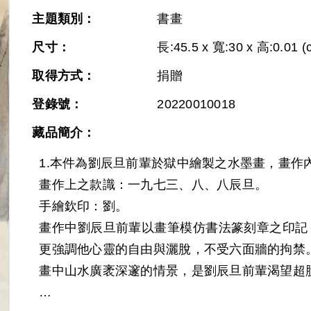
主題類別：
書畫
尺寸：
長:45.5 x 寬:30 x 高:0.01 (
取得方式：
捐贈
登錄號：
20220010018
Next
藏品簡介：
1.本件為劉辰旦前輩於獄中繪製之水墨畫，畫作
畫作上之款識：一九七三、八、八辰旦。
手繪欽印：劉。
畫作中劉辰旦前輩以畫筆模仿書法篆刻章之印記
更強調他心靈的自由與灑脫，不受六面牆的拘禁
畫中山水廣袤深邃的情景，是劉辰旦前輩渴望超