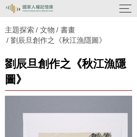
:::
國家人權記憶庫
主題探索
文物
書畫
劉辰旦創作之《秋江漁隱圖》
熱門關鍵字：
陳孟和
李舜治
鹿窟事件
安康接待室
新生訓導處
蛋殼畫
送物單
劉辰旦創作之《秋江漁隱
主題探索
圖》
背景知識
關於我們
意見信箱