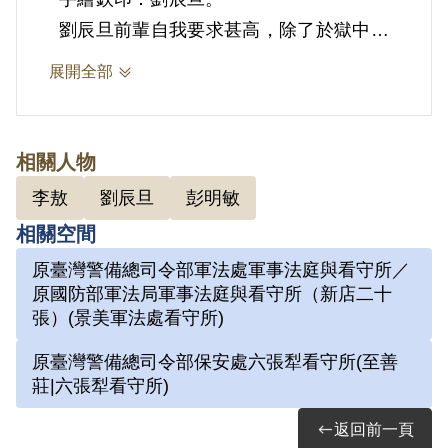
劉辰旦前輩自我要求甚高，除了於獄中苦
練書法外，還臨摹八大山人、沈周、齊白
展開全部
石、鄭板橋、張大千、石濤、徐悲鴻、梁
楷、白龍山人等大師畫作，本件臨摹自畫
冊中南宋畫家馬遠的《宋馬遠畫秋江漁
相關人物
隱》。
李敖
劉辰旦
彭明敏
本件圖中老翁於扁舟上打盹休息的愜意神
相關空間
態，劉辰旦前輩藉此表達希望自己也能如
原臺灣警備總司令部軍法處軍事法庭與看守所／
此悠閒自若的心情。
原國防部軍法局軍事法庭與看守所（新店二十
張）(景美軍法處看守所)
原臺灣警備總司令部保安處六張犁看守所(至善
參考資料：
莊|六張犁看守所)
返回前一頁
劉辰旦前輩口述第六次訪問紀錄，2023