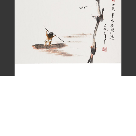
劉辰旦畫作〈一嵩春水夜歸遲〉