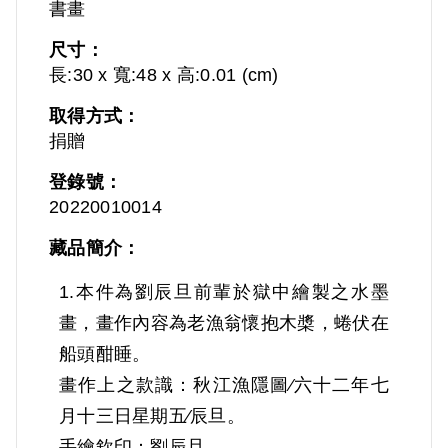
書畫
尺寸：
長:30 x 寬:48 x 高:0.01 (cm)
取得方式：
捐贈
登錄號：
20220010014
藏品簡介：
1.本件為劉辰旦前輩於獄中繪製之水墨
畫，畫作內容為老漁翁懷抱木槳，蜷伏在
船頭酣睡。
畫作上之款識：秋江漁隱圖∕六十二年七
月十三日星期五∕辰旦。
手繪欽印：劉辰旦。