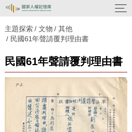
:::
國家人權記憶庫
主題探索
文物
其他
民國61年聲請覆判理由書
熱門關鍵字：
陳孟和
李舜治
鹿窟事件
安康接待室
新生訓導處
蛋殼畫
送物單
民國61年聲請覆判理由書
主題探索
背景知識
關於我們
意見信箱