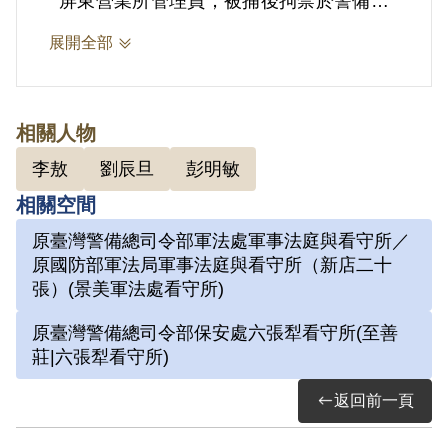
屏東營業所管理員；被捕後拘禁於警備總
司令部保安總處地下室及六張犁看守所進
展開全部
行偵訊長達近一年。1972年移送景美軍
法處看守所，判決結果處以15年有期徒
刑。服刑期間因美術老師婉拒函授，決意
相關人物
自學繪畫及書法。每日早晚以牢房廁所門
李敖
劉辰旦
彭明敏
板為桌，開始獄中書畫生涯。獄中囚禁於
相關空間
六號牢房，在狹小的方形牢獄中，房內六
原臺灣警備總司令部軍法處軍事法庭與看守所／
個面構築出一塊個人場域，乃自稱「六大
原國防部軍法局軍事法庭與看守所（新店二十
山人」。1975年經上訴及國際特赦組織
張）(景美軍法處看守所)
關切，覆判結果為有期徒刑8年6個月，
原臺灣警備總司令部保安處六張犁看守所(至善
減刑為有期徒刑5年8個月，1976年刑滿
莊|六張犁看守所)
出獄。
返回前一頁