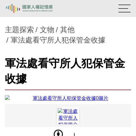
:::
國家人權記憶庫
主題探索
文物
其他
軍法處看守所人犯保管金收據
熱門關鍵字：
陳孟和
李舜治
鹿窟事件
安康接待室
新生訓導處
蛋殼畫
送物單
軍法處看守所人犯保管金
主題探索
收據
背景知識
關於我們
意見信箱