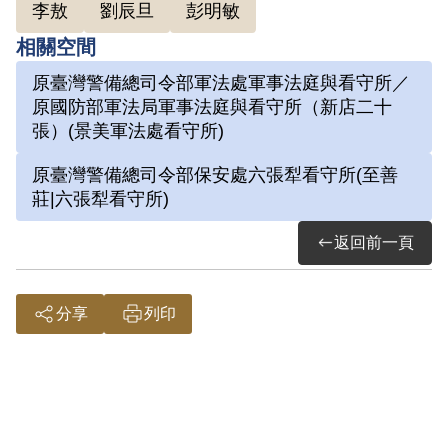
李敖
劉辰旦
彭明敏
因涉「彭明敏案」、「臺南美國新聞處爆
相關空間
炸案」、「李敖案」被捕，時任水泥公司
原臺灣警備總司令部軍法處軍事法庭與看守所／
屏東營業所管理員；被捕後拘禁於警備總
原國防部軍法局軍事法庭與看守所（新店二十
司令部保安總處地下室及六張犁看守所進
張）(景美軍法處看守所)
行偵訊長達近一年。1972年移送景美軍
原臺灣警備總司令部保安處六張犁看守所(至善
法處看守所，判決結果處以15年有期徒
莊|六張犁看守所)
刑。服刑期間因美術老師婉拒函授，決意
返回前一頁
自學繪畫及書法。每日早晚以牢房廁所門
板為桌，開始獄中書畫生涯。獄中囚禁於
六號牢房，在狹小的方形牢獄中，房內六
分享
列印
個面構築出一塊個人場域，乃自稱「六大
山人」。1975年經上訴及國際特赦組織
關切，覆判結果為有期徒刑8年6個月，
減刑為有期徒刑5年8個月，1976年刑滿