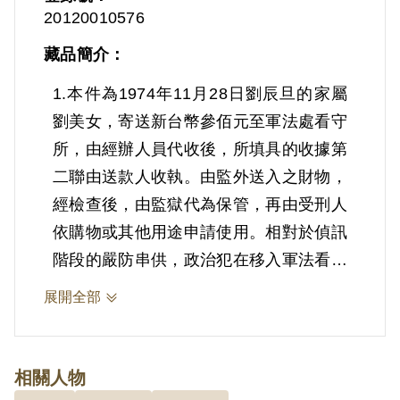
20120010576
藏品簡介：
1.本件為1974年11月28日劉辰旦的家屬
劉美女，寄送新台幣參佰元至軍法處看守
所，由經辦人員代收後，所填具的收據第
二聯由送款人收執。由監外送入之財物，
經檢查後，由監獄代為保管，再由受刑人
依購物或其他用途申請使用。相對於偵訊
階段的嚴防串供，政治犯在移入軍法看守
所後，家屬才會收到通知，因此政治犯才
展開全部
得以與親友間通信，接受金錢及物品寄送
等。
相關人物
2.劉辰旦(1937-)，臺灣臺南人。1971年