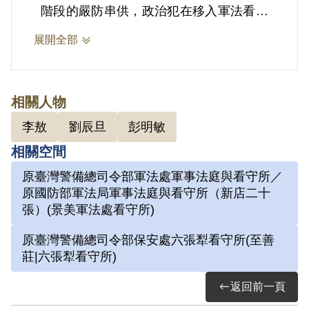
階段的嚴防串供，政治犯在移入軍法看守
所後，家屬才會收到通知，因此政治犯才
展開全部
得以與親友間通信，接受金錢及物品寄送
等。
相關人物
2.劉辰旦(1937-)，臺灣臺南人。1971年
李敖
劉辰旦
彭明敏
因涉「彭明敏案」、「臺南美國新聞處爆
相關空間
炸案」、「李敖案」被捕，時任水泥公司
原臺灣警備總司令部軍法處軍事法庭與看守所／
屏東營業所管理員；被捕後拘禁於警備總
原國防部軍法局軍事法庭與看守所（新店二十
司令部保安總處地下室及六張犁看守所進
張）(景美軍法處看守所)
行偵訊長達近一年。1972年移送景美軍
原臺灣警備總司令部保安處六張犁看守所(至善
法處看守所，判決結果處以15年有期徒
莊|六張犁看守所)
刑。服刑期間因美術老師婉拒函授，決意
返回前一頁
自學繪畫及書法。每日早晚以牢房廁所門