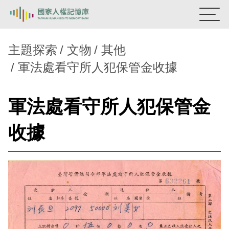
:::
國家人權記憶庫
主題探索
文物
其他
軍法處看守所人犯保管金收據
熱門關鍵字：
陳孟和
李舜治
鹿窟事件
安康接待室
新生訓導處
蛋殼畫
送物單
軍法處看守所人犯保管金
主題探索
收據
背景知識
關於我們
意見信箱