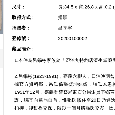
Next
尺寸：
長:34.5 x 寬:26.8 x 高:0.2 
取得方式：
捐贈
捐贈者：
呂享寧
登錄號：
20200100002
藏品簡介：
1.本件為呂錫彬家族於「即治丸特約店濟生堂藥
2.呂錫彬(1923-1991)，嘉義六腳人，日
據官方資料載，呂氏係張璧坤妹婿，張氏以患肺
1951年12月，嘉義縣警察局東石分局派員下
諜，囑其向當局自首，惟張氏續住至20日乃逃逸
扣押，後暫得交保，限期一個月將張氏交案。因