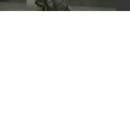
梁令惠友人獨照
意見信箱