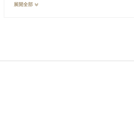
胡祝添設法，意圖使其有違背職務之行為，適胡
展開全部
賂，後經胡氏將款報繳。同年3月11日呂氏再
獄。1953年8日調服監外勞役，派往金門零陸
大隊)服役，6月20日提出報告申請假釋。1954年
參考資料：
節錄自許雪姬、楊麗祝，《承擔家變：白色恐怖
研究院臺灣史研究所，2020)，頁5。