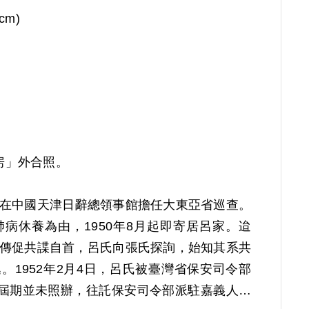
(cm)
房」外合照。
治晚期曾在中國天津日辭總領事館擔任大東亞省巡查。
病休養為由，1950年8月起即寄居呂家。迨
鄉宣傳促共諜自首，呂氏向張氏探詢，始知其系共
。1952年2月4日，呂氏被臺灣省保安司令部
屆期並未照辦，往託保安司令部派駐嘉義人員