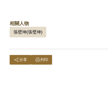
相關人物
張壁坤(張璧坤)
分享
列印