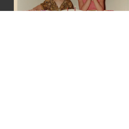
梁令惠友人兒女照片(二)
:::
主題探索
背