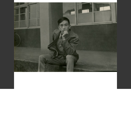
梁令惠友人獨照