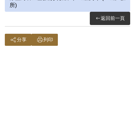
證，求職困難，經歷過一段困頓的時期，
所)
直至1986、1987年陸續取得身分證與護
返回前一頁
照後，在臺灣工作才較上軌道，後從事貿
易工作。
分享
列印