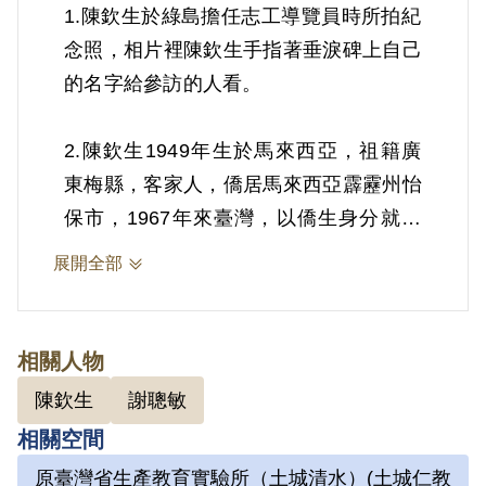
1.陳欽生於綠島擔任志工導覽員時所拍紀
念照，相片裡陳欽生手指著垂淚碑上自己
的名字給參訪的人看。
2.陳欽生1949年生於馬來西亞，祖籍廣
東梅縣，客家人，僑居馬來西亞霹靂州怡
保市，1967年來臺灣，以僑生身分就讀
成功大學化工系。求學期間，因1971年
展開全部
臺南市美國新聞處發生爆炸案，被羅織成
為主謀，後因美新處爆炸案由謝聰敏等人
扛起後，警總轉以共產黨罪名起訴陳欽
相關人物
生，後遭判有期徒刑十二年。前後曾關押
陳欽生
謝聰敏
於景美看守所、綠島、土城仁教所等地。
相關空間
1983年出獄後因無法獲得護照與身分
原臺灣省生產教育實驗所（土城清水）(土城仁教