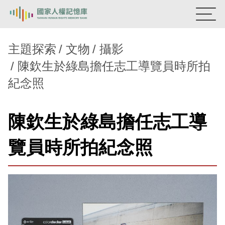
:::
國家人權記憶庫
主題探索
文物
攝影
陳欽生於綠島擔任志工導覽員時所拍
熱門關鍵字：
陳孟和
李舜治
鹿窟事件
安康接待室
紀念照
新生訓導處
蛋殼畫
送物單
主題探索
陳欽生於綠島擔任志工導
背景知識
覽員時所拍紀念照
關於我們
意見信箱