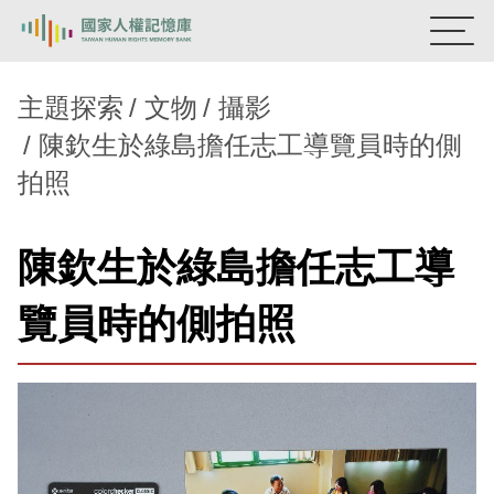
:::
國家人權記憶庫
主題探索
文物
攝影
陳欽生於綠島擔任志工導覽員時的側
熱門關鍵字：
陳孟和
李舜治
鹿窟事件
安康接待室
拍照
新生訓導處
蛋殼畫
送物單
主題探索
陳欽生於綠島擔任志工導
背景知識
覽員時的側拍照
關於我們
意見信箱