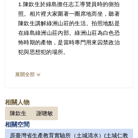
1.陳欽生於綠島擔任志工導覽員時的側拍
照。相片裡大家圍著一圈席地而坐，聽著
陳欽生講解綠洲山莊的生活。拍照地點是
在綠島綠洲山莊內部。綠洲山莊為白色恐
怖時期的產物，是當時專門用來囚禁政治
犯與思想犯的場所。
2.陳欽生1949年生於馬來西亞，祖籍廣
展開全部
東梅縣，客家人，僑居馬來西亞霹靂州怡
保市，1967年來臺灣，以僑生身分就讀
成功大學化工系。求學期間，因1971年
相關人物
臺南市美國新聞處發生爆炸案，被羅織成
陳欽生
謝聰敏
為主謀，後因美新處爆炸案由謝聰敏等人
相關空間
扛起後，警總轉以共產黨罪名起訴陳欽
原臺灣省生產教育實驗所（土城清水）(土城仁教
生，後遭判有期徒刑十二年。前後曾關押