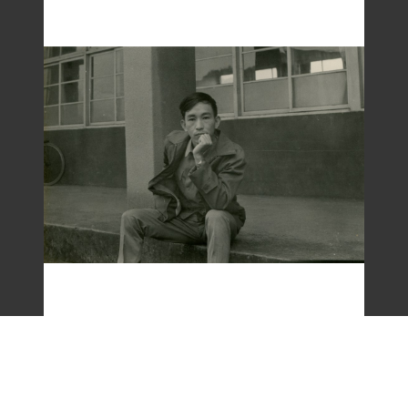
梁令惠友人獨照