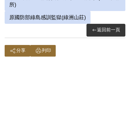
所)
於景美看守所、綠島、土城仁教所等地。
原國防部綠島感訓監獄(綠洲山莊)
1983年出獄後因無法獲得護照與身分
證，求職困難，經歷過一段困頓的時期，
返回前一頁
直至1986、1987年陸續取得身分證與護
照後，在臺灣工作才較上軌道，後從事貿
分享
列印
易工作。