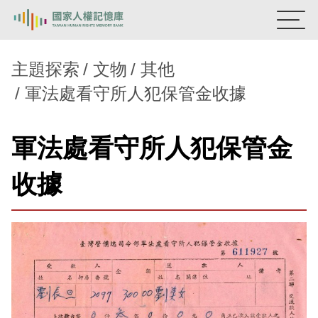
:::
國家人權記憶庫
主題探索
文物
其他
軍法處看守所人犯保管金收據
熱門關鍵字：
陳孟和
李舜治
鹿窟事件
安康接待室
新生訓導處
蛋殼畫
送物單
軍法處看守所人犯保管金
主題探索
收據
背景知識
關於我們
意見信箱