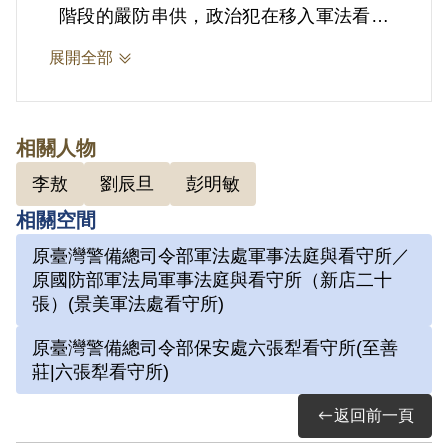
階段的嚴防串供，政治犯在移入軍法看守
所後，家屬才會收到通知，因此政治犯才
展開全部
得以與親友間通信，接受金錢及物品寄送
等。
相關人物
2.劉辰旦(1937-)，臺灣臺南人。1971年
李敖
劉辰旦
彭明敏
因涉「彭明敏案」、「臺南美國新聞處爆
相關空間
炸案」、「李敖案」被捕，時任水泥公司
原臺灣警備總司令部軍法處軍事法庭與看守所／
屏東營業所管理員；被捕後拘禁於警備總
原國防部軍法局軍事法庭與看守所（新店二十
司令部保安總處地下室及六張犁看守所進
張）(景美軍法處看守所)
行偵訊長達近一年。1972年移送景美軍
原臺灣警備總司令部保安處六張犁看守所(至善
法處看守所，判決結果處以15年有期徒
莊|六張犁看守所)
刑。服刑期間因美術老師婉拒函授，決意
返回前一頁
自學繪畫及書法。每日早晚以牢房廁所門