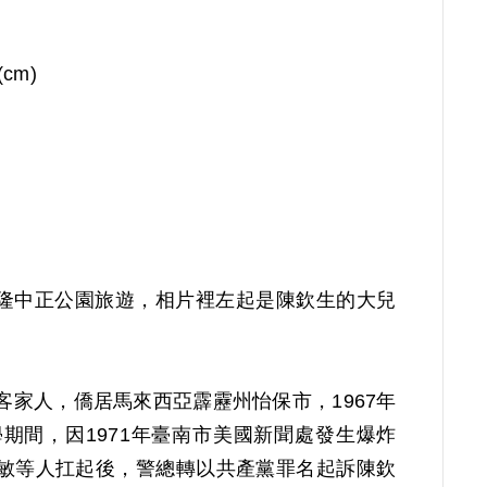
(cm)
基隆中正公園旅遊，相片裡左起是陳欽生的大兒
，客家人，僑居馬來西亞霹靂州怡保市，1967年
期間，因1971年臺南市美國新聞處發生爆炸
敏等人扛起後，警總轉以共產黨罪名起訴陳欽