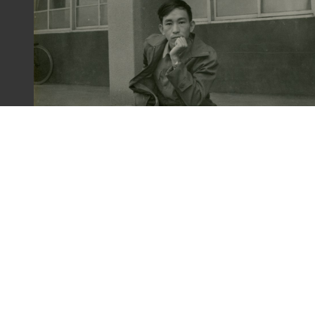
梁令惠友人獨照