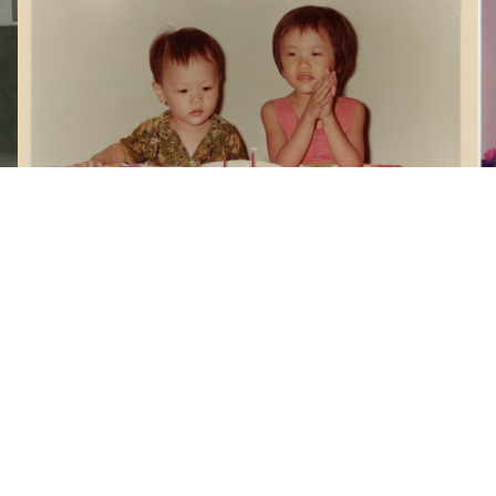
梁令惠友人兒女照片(二)