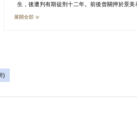
生，後遭判有期徒刑十二年。前後曾關押於景美看
後因無法獲得護照與身分證，求職困難，經歷過一
展開全部
得身分證與護照後，在臺灣工作才較上軌道，後
)