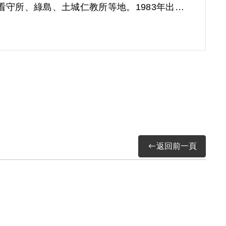
守所、綠島、土城仁教所等地。1983年出獄
段困頓的時期，直至1986、1987年陸續取
從事貿易工作。
返回前一頁