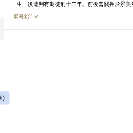
生，後遭判有期徒刑十二年。前後曾關押於景美看
後因無法獲得護照與身分證，求職困難，經歷過一
展開全部
得身分證與護照後，在臺灣工作才較上軌道，後
)