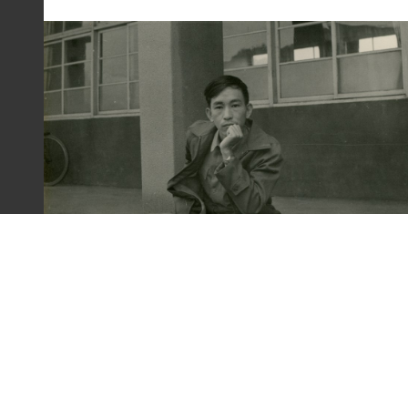
梁令惠友人獨照