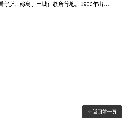
守所、綠島、土城仁教所等地。1983年出獄
段困頓的時期，直至1986、1987年陸續取
從事貿易工作。
返回前一頁