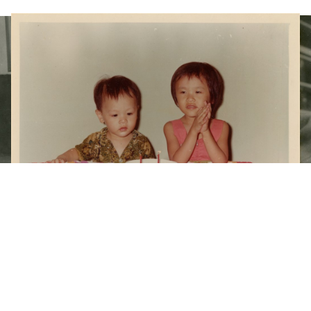
梁令惠友人兒女照片(二)