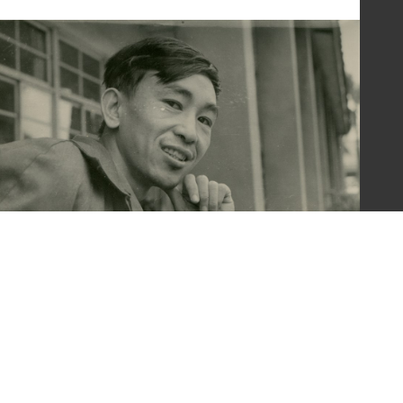
梁令惠友人獨照