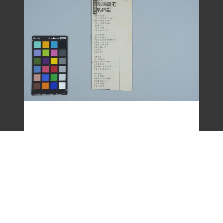
剪報資料「台語童詩 - 給鏡講的內心話 / 向
陽」