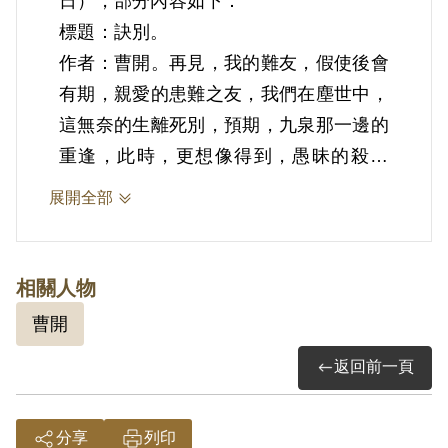
日），部分內容如下：
標題：訣別。
作者：曹開。再見，我的難友，假使後會
有期，親愛的患難之友，我們在塵世中，
這無奈的生離死別，預期，九泉那一邊的
重逢，此時，更想像得到，愚昧的殺戮
者，是怎樣的下場。再見我的同伴，不要
展開全部
再留戀，別道哀言，別流淚，別悲傷，此
生死去，沒有什麼遺憾！就是瞧那些為非
作歹的人，苟安偷生活下來，比死去的，
相關人物
也沒有什麼新奇異樣，想像得到，他們還
曹開
有比我們什麼更好的下場！
返回前一頁
分享
列印