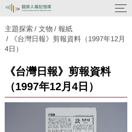
:::
國家人權記憶庫
主題探索
文物
報紙
《台灣日報》剪報資料（1997年12月
熱門關鍵字：
陳孟和
李舜治
鹿窟事件
安康接待室
4日）
新生訓導處
蛋殼畫
送物單
主題探索
《台灣日報》剪報資料
背景知識
（1997年12月4日）
關於我們
意見信箱