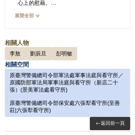
心上的慰藉。
展開全部
2.劉辰旦(1937-)，臺灣臺南人。1971年
因涉「彭明敏案」、「臺南美國新聞處爆
炸案」、「李敖案」被捕，時任水泥公司
相關人物
屏東營業所管理員；被捕後拘禁於警備總
李敖
劉辰旦
彭明敏
司令部保安總處地下室及六張犁看守所進
相關空間
行偵訊長達近一年。1972年移送景美軍
原臺灣警備總司令部軍法處軍事法庭與看守所／
法處看守所，判決結果處以15年有期徒
原國防部軍法局軍事法庭與看守所（新店二十
刑。服刑期間因美術老師婉拒函授，決意
張）(景美軍法處看守所)
自學繪畫及書法。每日早晚以牢房廁所門
原臺灣警備總司令部保安處六張犁看守所(至善
板為桌，開始獄中書畫生涯。獄中囚禁於
莊|六張犁看守所)
六號牢房，在狹小的方形牢獄中，房內六
返回前一頁
個面構築出一塊個人場域，乃自稱「六大
山人」。1975年經上訴及國際特赦組織