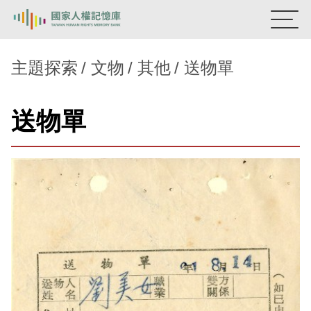
:::
國家人權記憶庫
主題探索
文物
其他
送物單
熱門關鍵字：
陳孟和
李舜治
鹿窟事件
安康接待室
送物單
新生訓導處
蛋殼畫
送物單
主題探索
背景知識
關於我們
意見信箱