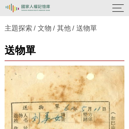
:::
國家人權記憶庫
主題探索
文物
其他
送物單
熱門關鍵字：
陳孟和
李舜治
鹿窟事件
安康接待室
送物單
新生訓導處
蛋殼畫
送物單
主題探索
背景知識
關於我們
意見信箱