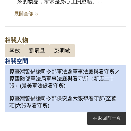
來的物品，常常是身心上的慰藉。
展開全部
2.劉辰旦(1937-)，臺灣臺南人。1971年
因涉「彭明敏案」、「臺南美國新聞處爆
炸案」、「李敖案」被捕，時任水泥公司
相關人物
屏東營業所管理員；被捕後拘禁於警備總
李敖
劉辰旦
彭明敏
司令部保安總處地下室及六張犁看守所進
相關空間
行偵訊長達近一年。1972年移送景美軍
原臺灣警備總司令部軍法處軍事法庭與看守所／
法處看守所，判決結果處以15年有期徒
原國防部軍法局軍事法庭與看守所（新店二十
刑。服刑期間因美術老師婉拒函授，決意
張）(景美軍法處看守所)
自學繪畫及書法。每日早晚以牢房廁所門
原臺灣警備總司令部保安處六張犁看守所(至善
板為桌，開始獄中書畫生涯。獄中囚禁於
莊|六張犁看守所)
六號牢房，在狹小的方形牢獄中，房內六
返回前一頁
個面構築出一塊個人場域，乃自稱「六大
山人」。1975年經上訴及國際特赦組織