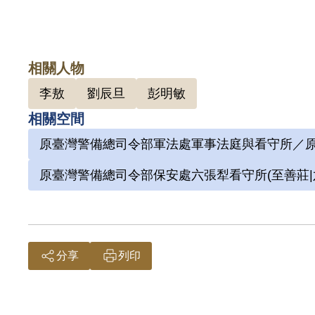
相關人物
李敖
劉辰旦
彭明敏
相關空間
原臺灣警備總司令部軍法處軍事法庭與看守所／原
原臺灣警備總司令部保安處六張犁看守所(至善莊|
分享
列印