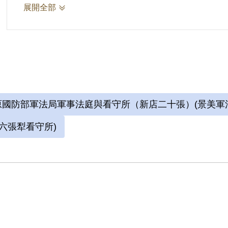
人」朱耷，由於被關押在六號押房，自嘲在獄中
展開全部
而自號「六大山人」。
畫中山水廣邈深邃的情景，是劉辰旦前輩渴望超
參考資料：
國防部軍法局軍事法庭與看守所（新店二十張）(景美軍
劉辰旦前輩第十三次口述訪談紀錄，2024年4月
六張犁看守所)
詮釋者：謝濬澤
2.劉辰旦(1937-)，臺灣臺南人。1971年
敖案」被捕，時任水泥公司屏東營業所管理員；
六張犁看守所進行偵訊長達近一年。1972年移
刑。服刑期間因美術老師婉拒函授，決意自學繪
始獄中書畫生涯。獄中囚禁於六號牢房，在狹小