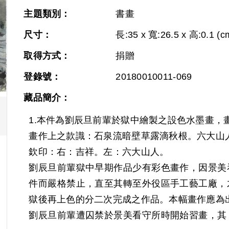
主題類別：
書畫
尺寸：
長:35 x 寬:26.5 x 高:0.1 (c
取得方式：
捐贈
登錄號：
20180010011-069
藏品簡介：
1.本件為劉辰旦前輩於獄中繪製之設色水墨畫，
畫作上之款識：石泉流暗壁草露滴秋根。六大山
欽印：右：吉祥。左：六大山人。
劉辰旦前輩獄中早期作品少有彩色畫作，因景美
件而嚴格禁止，直至其轉至外役區手工藝工廠，
獄後再上色的分二次完成之作品。本幅畫作應為
劉辰旦前輩遭囚禁於景美看守所時開始習畫，其