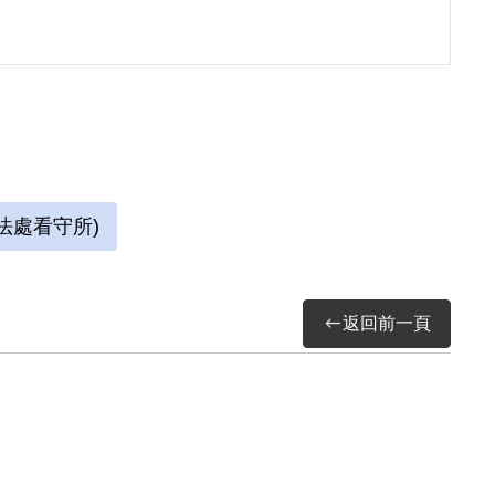
只有上下、四方六片壁，天地中唯其最大，因
脫黑牢神遊自然的嚮往。
法處看守所)
2日。
返回前一頁
因涉「彭明敏案」、「臺南美國新聞處爆炸案」、「李
被捕後拘禁於警備總司令部保安總處地下室及
送景美軍法處看守所，判決結果處以15年有期徒
畫及書法。每日早晚以牢房廁所門板為桌，開
的方形牢獄中，房內六個面構築出一塊個人場