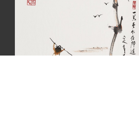
劉辰旦畫作〈一嵩春水夜歸遲〉