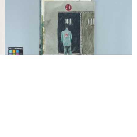
Jun繪《解除戒嚴》等四張政治受難者水彩畫作
劉
（2002年3月）