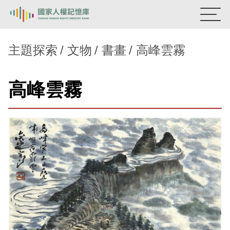
:::
國家人權記憶庫
主題探索
文物
書畫
高峰雲霧
熱門關鍵字：
陳孟和
李舜治
鹿窟事件
安康接待室
高峰雲霧
新生訓導處
蛋殼畫
送物單
主題探索
背景知識
關於我們
意見信箱