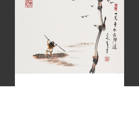
劉辰旦畫作〈一嵩春水夜歸遲〉