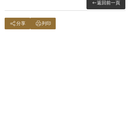
返回前一頁
渴望超脫黑牢神遊自然的嚮往。
分享
列印
參考資料：
劉辰旦前輩第十三次口述訪談紀錄，
2024年4月2日。
詮釋者：謝濬澤
2.劉辰旦(1937-)，臺灣臺南人。1971年
因涉「彭明敏案」、「臺南美國新聞處爆
炸案」、「李敖案」被捕，時任水泥公司
屏東營業所管理員；被捕後拘禁於警備總
司令部保安總處地下室及六張犁看守所進
行偵訊長達近一年。1972年移送景美軍