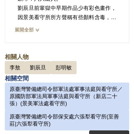
劉辰旦前輩獄中早期作品少有彩色畫作，
因景美看守所所方聲稱有些顏料含毒，為
防止自殺事件而嚴格禁止，直至其轉至外
展開全部
役區手工藝工廠，才能嘗試不同顏料之創
作。亦有部分畫作是出獄後再上色的分二
次完成之作品。本幅畫作應為至外役區手
相關人物
工藝工廠完成之作品。
李敖
劉辰旦
彭明敏
劉辰旦前輩遭囚禁於景美看守所時開始習
相關空間
畫，其「六大山人」的字號脫胎於清代畫
原臺灣警備總司令部軍法處軍事法庭與看守所／
家「八大山人」朱耷，由於被關押在六號
原國防部軍法局軍事法庭與看守所（新店二十
押房，自嘲在獄中只有上下、四方六片
張）(景美軍法處看守所)
壁，天地中唯其最大，因而自號「六大山
原臺灣警備總司令部保安處六張犁看守所(至善
人」。
莊|六張犁看守所)
畫中山水廣邈深邃的情景，是劉辰旦前輩