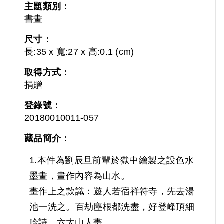
主題類別：
書畫
尺寸：
長:35 x 寬:27 x 高:0.1 (cm)
取得方式：
捐贈
登錄號：
20180010011-057
藏品簡介：
1.本件為劉辰旦前輩於獄中繪製之設色水
墨畫，畫作內容為山水。
畫作上之款識：遊人若宿祥符寺，先去湯
池一洗之。百劫塵根都洗盡，好登峰頂細
吟詩。六大山人畫。