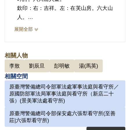
欽印：右：吉祥。左：在芙山房。六大山
人。
劉辰旦前輩獄中早期作品少有彩色畫作，
展開全部
因景美看守所所方聲稱有些顏料含毒，為
防止自殺事件而嚴格禁止，直至其轉至外
役區手工藝工廠，才能嘗試不同顏料之創
相關人物
作。亦有部分畫作是出獄後再上色的分二
李敖
劉辰旦
彭明敏
湯(馬英)
次完成之作品。本幅畫作應為出獄後再上
相關空間
色分二次完成之作品。
原臺灣警備總司令部軍法處軍事法庭與看守所／
劉辰旦前輩遭囚禁於景美看守所時開始習
原國防部軍法局軍事法庭與看守所（新店二十
畫，其「六大山人」的字號脫胎於清代畫
張）(景美軍法處看守所)
家「八大山人」朱耷，由於被關押在六號
原臺灣警備總司令部保安處六張犁看守所(至善
押房，自嘲在獄中只有上下、四方六片
莊|六張犁看守所)
壁，天地中唯其最大，因而自號「六大山