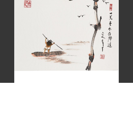
劉辰旦畫作〈一嵩春水夜歸遲〉