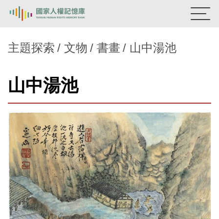
:::
國家人權記憶庫
主題探索
文物
書畫
山中湯池
熱門關鍵字：
陳孟和
李舜治
鹿窟事件
安康接待室
山中湯池
新生訓導處
蛋殼畫
送物單
主題探索
背景知識
關於我們
意見信箱