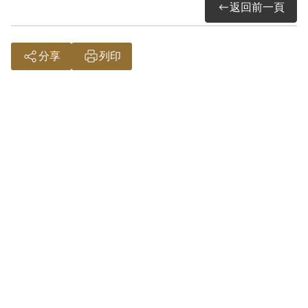
返回前一頁
人」。
畫中山水廣邈深邃的情景，是劉辰旦前輩
渴望超脫黑牢神遊自然的嚮往。
分享
列印
參考資料：
劉辰旦前輩第十二次口述訪談紀錄，
2024年3月22日。
詮釋者：謝濬澤
2.劉辰旦(1937-)，臺灣臺南人。1971年
因涉「彭明敏案」、「臺南美國新聞處爆
炸案」、「李敖案」被捕，時任水泥公司