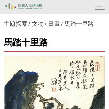
:::
國家人權記憶庫
主題探索
文物
書畫
馬踏十里路
熱門關鍵字：
陳孟和
李舜治
鹿窟事件
安康接待室
馬踏十里路
新生訓導處
蛋殼畫
送物單
主題探索
背景知識
關於我們
意見信箱