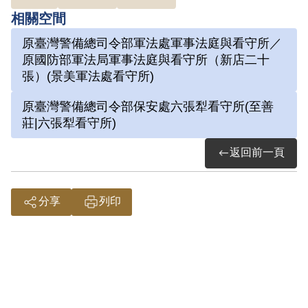
作。亦有部分畫作是出獄後再上色的分二
相關空間
次完成之作品。本幅畫作應為至外役區手
原臺灣警備總司令部軍法處軍事法庭與看守所／
工藝工廠完成之作品。
原國防部軍法局軍事法庭與看守所（新店二十
「鐵井道人」的字號，是劉辰旦對自身處
張）(景美軍法處看守所)
境的自嘲。「鐵井」暗指牢房的鐵欄杆，
原臺灣警備總司令部保安處六張犁看守所(至善
因此鐵井道人就是坐牢的人之意。
莊|六張犁看守所)
畫作中劉辰旦前輩以畫筆模仿書法篆刻章
返回前一頁
之印記，落款「畫」印不但豐富畫面，增
添趣味性，更強調他心靈的自由與灑脫，
不受六面牆的拘禁。
分享
列印
貌似達摩側臉的落款，是劉辰旦獨樹一格
的簽名樣式。
松樹傲骨崢嶸、四季長青，歷嚴冬而不
衰，如同劉辰旦的頑強生命力與不輕言放
棄的精神。