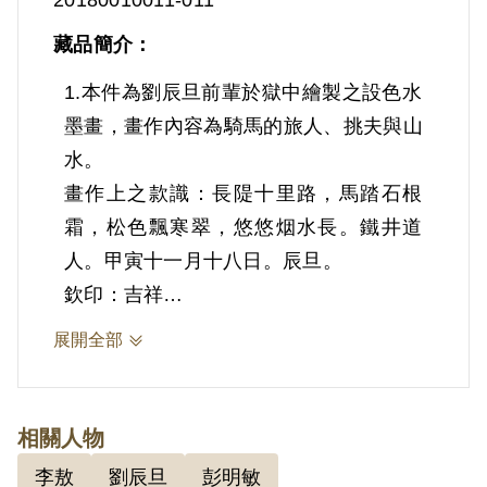
藏品簡介：
1.本件為劉辰旦前輩於獄中繪製之設色水
墨畫，畫作內容為騎馬的旅人、挑夫與山
水。
畫作上之款識：長隄十里路，馬踏石根
霜，松色飄寒翠，悠悠烟水長。鐵井道
人。甲寅十一月十八日。辰旦。
欽印：吉祥
手繪欽印：辰旦。
展開全部
劉辰旦前輩獄中早期作品少有彩色畫作，
因景美看守所所方聲稱有些顏料含毒，為
防止自殺事件而嚴格禁止，直至其轉至外
相關人物
役區手工藝工廠，才能嘗試不同顏料之創
李敖
劉辰旦
彭明敏