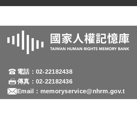
人戒嚴時期不當叛亂暨匪諜審判案件補償基
金會移交檔案》，識別號：HRA0001，國家
人權博物館檔案史料資訊系統，瀏覽日期
2022年03月21日，網址：
https://hras.nhrm.gov.tw/detail/article/292。
2.周順吉口述。
電話：02-22182438
傳真：02-22182436
Email：memoryservice@nhrm.gov.t
w
地址：23150新北市新店區復興路131號