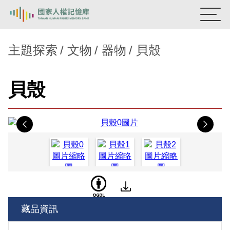
:::
國家人權記憶庫
主題探索
文物
器物
貝殼
熱門關鍵字：
陳孟和
李舜治
鹿窟事件
安康接待室
貝殼
新生訓導處
蛋殼畫
送物單
主題探索
Previous
Nex
背景知識
關於我們
意見信箱
藏品資訊