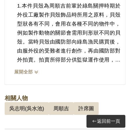
1.本件貝殼為周順吉前輩於綠島關押時期於
外役工廠製作貝殼飾品時所用之原料，貝殼
型狀各有不同，會用在各種不同的物件中，
例如製作動物的關節會需用到形狀不同的貝
殼。當時貝殼由國防部向綠島漁民購買後，
由服外役的受難者進行創作，再由國防部對
外拍賣。拍賣所得部分供監獄運作使用，部
分所得則給創作之受難者。
展開全部
2.周順吉（1949-），福建安溪人。依(59)更
字第14號判決書，案發時為工人，周順吉由
相關人物
許席圖吸收參加「中國統一事業基金會」
吳志明(吳水池)
周順吉
許席圖
（簡稱「統中會」），復吸收吳水池等人，
返回前一頁
後經許君指派為龍雲戰鬥團團長等情。1969