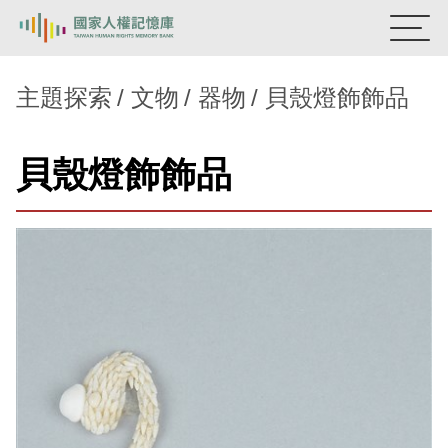
:::
國家人權記憶庫
主題探索
文物
器物
貝殼燈飾飾品
熱門關鍵字：
陳孟和
李舜治
鹿窟事件
安康接待室
貝殼燈飾飾品
新生訓導處
蛋殼畫
送物單
主題探索
背景知識
關於我們
意見信箱