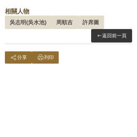
後經許君指派為龍雲戰鬥團團長等情。1969
相關人物
年2月13日被羈押。1971年經臺灣警備總司
吳志明(吳水池)
周順吉
許席圖
令部以《懲治叛亂條例》第2條第1項「意圖
返回前一頁
以非法之方法顛覆政府而著手實行」判處無
期徒刑，全部財產除酌留其家屬必需生活費
外沒收。1975年經臺灣警備總司令部裁定減
分享
列印
處有期徒刑15年。1984年2月12日刑滿開
釋。
參考資料：