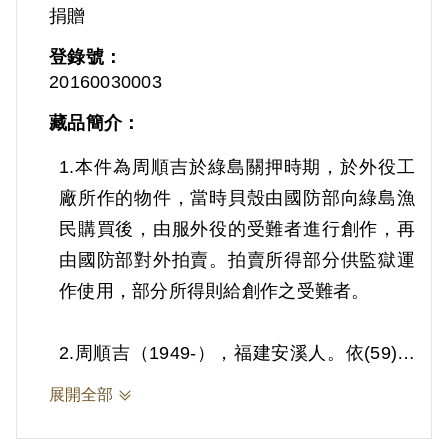
捐贈
登錄號：
20160030003
藏品簡介：
1.本件為周順吉於綠島關押時期，於外役工
廠所作的物件，當時貝殼由國防部向綠島漁
民購買後，由服外役的受難者進行創作，再
由國防部對外拍賣。拍賣所得部分供監獄運
作使用，部分所得則給創作之受難者。
2.周順吉（1949-），福建安溪人。依(59)更
字第14號判決書，案發時為工人，周順吉由
展開全部
許席圖吸收參加「中國統一事業基金會」
（簡稱「統中會」），復吸收吳水池等人，