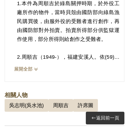
1.本件為周順吉於綠島關押時期，於外役工
廠所作的物件，當時貝殼由國防部向綠島漁
民購買後，由服外役的受難者進行創作，再
由國防部對外拍賣。拍賣所得部分供監獄運
作使用，部分所得則給創作之受難者。
2.周順吉（1949-），福建安溪人。依(59)更
字第14號判決書，案發時為工人，周順吉由
展開全部
許席圖吸收參加「中國統一事業基金會」
（簡稱「統中會」），復吸收吳水池等人，
後經許君指派為龍雲戰鬥團團長等情。1969
相關人物
年2月13日被羈押。1971年經臺灣警備總司
吳志明(吳水池)
周順吉
許席圖
令部以《懲治叛亂條例》第2條第1項「意圖
返回前一頁
以非法之方法顛覆政府而著手實行」判處無
期徒刑，全部財產除酌留其家屬必需生活費