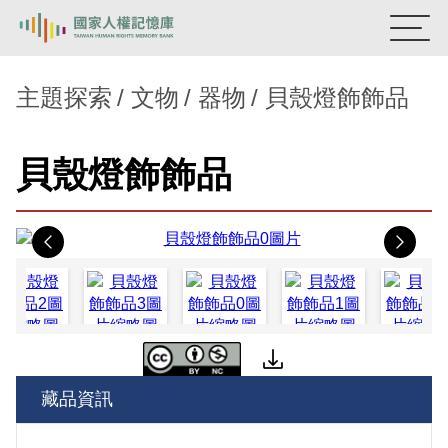
:::
國家人權記憶庫
主題探索
文物
器物
貝殼燈飾飾品
熱門關鍵字：
陳孟和
李舜治
鹿窟事件
安康接待室
貝殼燈飾飾品
新生訓導處
蛋殼畫
送物單
主題探索
Previous
Nex
背景知識
關於我們
意見信箱
藏品資訊