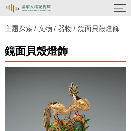
:::
國家人權記憶庫
主題探索
文物
器物
鏡面貝殼燈飾
熱門關鍵字：
陳孟和
李舜治
鹿窟事件
安康接待室
鏡面貝殼燈飾
新生訓導處
蛋殼畫
送物單
主題探索
背景知識
關於我們
意見信箱