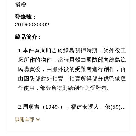
捐贈
登錄號：
20160030002
藏品簡介：
1.本件為周順吉於綠島關押時期，於外役工
廠所作的物件，當時貝殼由國防部向綠島漁
民購買後，由服外役的受難者進行創作，再
由國防部對外拍賣。拍賣所得部分供監獄運
作使用，部分所得則給創作之受難者。
2.周順吉（1949-），福建安溪人。依(59)更
字第14號判決書，案發時為工人，周順吉由
展開全部
許席圖吸收參加「中國統一事業基金會」
（簡稱「統中會」），復吸收吳水池等人，