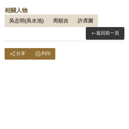
後經許君指派為龍雲戰鬥團團長等情。1969
相關人物
年2月13日被羈押。1971年經臺灣警備總司
吳志明(吳水池)
周順吉
許席圖
令部以《懲治叛亂條例》第2條第1項「意圖
返回前一頁
以非法之方法顛覆政府而著手實行」判處無
期徒刑，全部財產除酌留其家屬必需生活費
外沒收。1975年經臺灣警備總司令部裁定減
分享
列印
處有期徒刑15年。1984年2月12日刑滿開
釋。
參考資料：