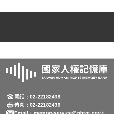
1.〈周順吉補償金暨回復名譽申請案〉，識
別號：HRA0001_01_01_00377，《財團法
人戒嚴時期不當叛亂暨匪諜審判案件補償基
金會移交檔案》，識別號：HRA0001，國家
人權博物館檔案史料資訊系統，瀏覽日期
2022年03月21日，網址：
https://hras.nhrm.gov.tw/detail/article/292。
2.周順吉口述。
電話：02-22182438
傳真：02-22182436
Email：memoryservice@nhrm.gov.t