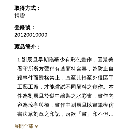
取得方式：
捐贈
登錄號：
20120010009
藏品簡介：
1.劉辰旦早期臨摹少有彩色畫作，因景美
看守所所方聲稱有些顏料含毒，為防止自
殺事件而嚴格禁止，直至其轉至外役區手
工藝工廠，才能嘗試不同顏料之創作。本
件為劉辰旦於獄中繪製之水彩畫，畫作內
容為涼亭與橋，畫作中劉辰旦以畫筆模仿
書法篆刻章之印記，落款「畫」印不但豐
富畫面，增添趣味性，更強調他心靈的自
展開全部