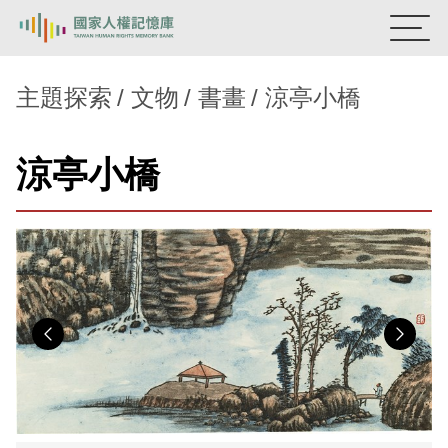
:::
國家人權記憶庫
主題探索
文物
書畫
涼亭小橋
熱門關鍵字：
陳孟和
李舜治
鹿窟事件
安康接待室
涼亭小橋
新生訓導處
蛋殼畫
送物單
主題探索
背景知識
關於我們
Previous
Nex
意見信箱