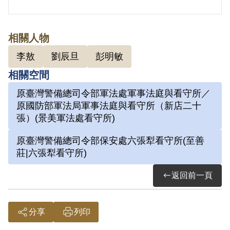
由與灑脫，不受六面牆的拘禁。
2.劉辰旦(1937-)，臺灣臺南人。1971年
相關人物
因涉「彭明敏案」、「臺南美國新聞處爆
李敖
劉辰旦
彭明敏
炸案」、「李敖案」被捕，時任水泥公司
相關空間
屏東營業所管理員；被捕後拘禁於警備總
原臺灣警備總司令部軍法處軍事法庭與看守所／
司令部保安總處地下室及六張犁看守所進
原國防部軍法局軍事法庭與看守所（新店二十
行偵訊長達近一年。1972年移送景美軍
張）(景美軍法處看守所)
法處看守所，判決結果處以15年有期徒
原臺灣警備總司令部保安處六張犁看守所(至善
刑。服刑期間因美術老師婉拒函授，決意
莊|六張犁看守所)
自學繪畫及書法。每日早晚以牢房廁所門
返回前一頁
板為桌，開始獄中書畫生涯。獄中囚禁於
六號牢房，在狹小的方形牢獄中，房內六
個面構築出一塊個人場域，乃自稱「六大
分享
列印
山人」。1975年經上訴及國際特赦組織