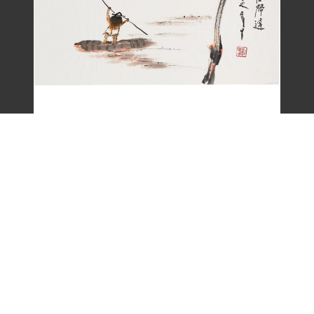
劉辰旦畫作〈一嵩春水夜歸遲〉