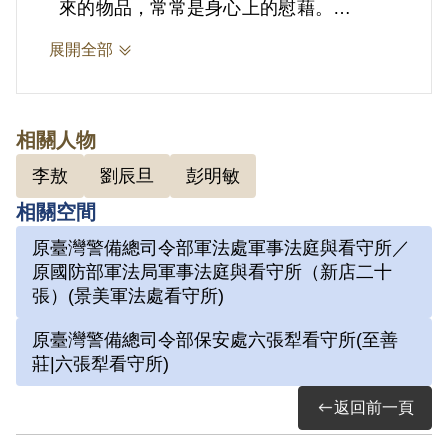
來的物品，常常是身心上的慰藉。
展開全部
2.劉辰旦(1937-)，臺灣臺南人。1971年
因涉「彭明敏案」、「臺南美國新聞處爆
炸案」、「李敖案」被捕，時任水泥公司
相關人物
屏東營業所管理員；被捕後拘禁於警備總
李敖
劉辰旦
彭明敏
司令部保安總處地下室及六張犁看守所進
相關空間
行偵訊長達近一年。1972年移送景美軍
原臺灣警備總司令部軍法處軍事法庭與看守所／
法處看守所，判決結果處以15年有期徒
原國防部軍法局軍事法庭與看守所（新店二十
刑。服刑期間因美術老師婉拒函授，決意
張）(景美軍法處看守所)
自學繪畫及書法。每日早晚以牢房廁所門
原臺灣警備總司令部保安處六張犁看守所(至善
板為桌，開始獄中書畫生涯。獄中囚禁於
莊|六張犁看守所)
六號牢房，在狹小的方形牢獄中，房內六
返回前一頁
個面構築出一塊個人場域，乃自稱「六大
山人」。1975年經上訴及國際特赦組織