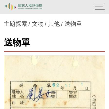
:::
國家人權記憶庫
主題探索
文物
其他
送物單
熱門關鍵字：
陳孟和
李舜治
鹿窟事件
安康接待室
送物單
新生訓導處
蛋殼畫
送物單
主題探索
背景知識
關於我們
意見信箱