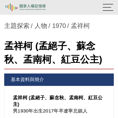
:::
國家人權記憶庫
主題探索
人物
1970
孟祥柯
熱門關鍵字：
陳孟和
李舜治
鹿窟事件
安康接待室
孟祥柯 (孟絕子、蘇念
新生訓導處
蛋殼畫
送物單
秋、孟南柯、紅豆公主)
主題探索
背景知識
基本資料與簡介
關於我們
意見信箱
孟祥柯 (孟絕子、蘇念秋、孟南柯、紅豆公
主)
男
1930年出生
2017年卒
遼寧
北鎮人