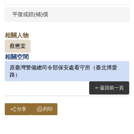
1970年夏，孟祥柯向蔡懋堂詢問泰源監獄
平復或賠(補)償
犯人的情況，蔡懋堂介紹孟祥柯向孫家驥
索取 「臺灣泰源『政治犯』名單」 ，隨後
相關人物
孟祥柯將名單轉交給李敖 。該文件最終被
蔡懋棠
刊登在1970年11月日本臺灣獨立聯盟的機
關誌《台灣青年》第120期。 1971年4月5
相關空間
日，孟祥柯41歲時，遭到臺灣警備總司令
原臺灣警備總司令部保安處看守所（臺北博愛
部保安處以「叛亂嫌疑」逮捕，送至位於
路）
臺北博愛路的警總保安處看守所。 1971年
返回前一頁
5月20日，孟祥柯因病申請保外就醫 ，5月
21日獲得警總保安處事後批准 ，共計羈押
分享
列印
45日。
1970-1980年代，孟祥柯積極參與黨外運