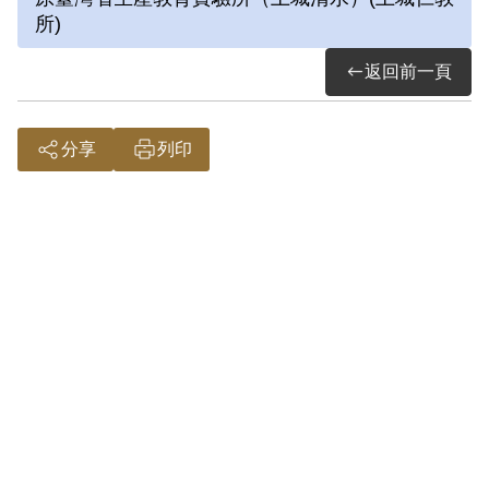
所)
據。
2019年2月經促轉會公告撤銷判決處分。
返回前一頁
分享
列印