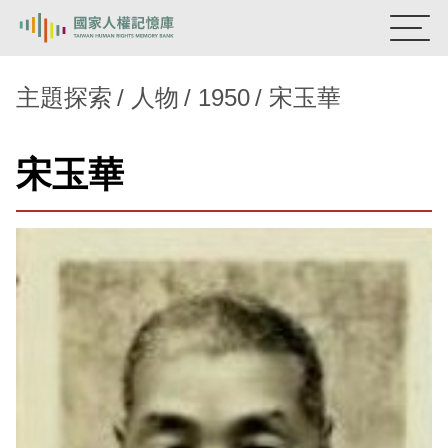
:::
國家人權記憶庫
主題探索
人物
1950
宋玉華
熱門關鍵字：
陳孟和
李舜治
鹿窟事件
安康接待室
宋玉華
新生訓導處
蛋殼畫
送物單
主題探索
背景知識
關於我們
意見信箱