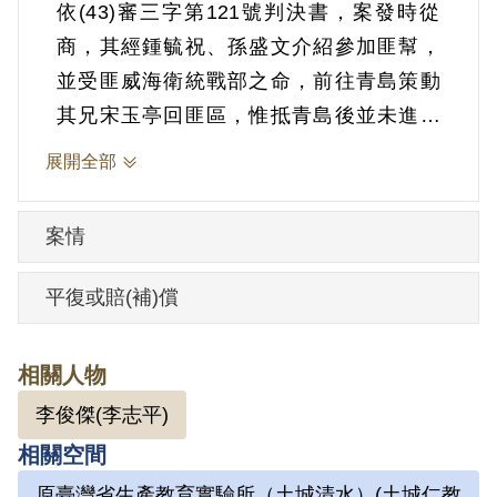
依(43)審三字第121號判決書，案發時從
商，其經鍾毓祝、孫盛文介紹參加匪幫，
並受匪威海衛統戰部之命，前往青島策動
其兄宋玉亭回匪區，惟抵青島後並未進行
策動，亦未再與匪聯絡等情。1953年8月1
展開全部
日被羈押。1954年經臺灣省保安司令部以
《懲治叛亂條例》第5條「參加叛亂之組
案情
織」判處有期徒刑10年。1963年7月31日
刑滿開釋。
平復或賠(補)償
其於2003年12月向補償基金會提出申請，
相關人物
2004年5月經第3屆第18次董監事會審核通
李俊傑(李志平)
過予以補償。補償理由為原判決認定其參
相關空間
加叛亂組織，係以其之自白為唯一依據，
此外無其他具體佐證，故認本案非有實
原臺灣省生產教育實驗所（土城清水）(土城仁教